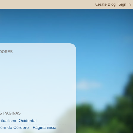
DORES
S PÁGINAS
ritualismo Ocidental
lém do Cérebro - Página inicial