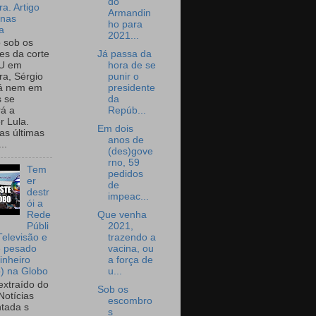
do
a. Artigo
Armandin
onas
ho para
a
2021...
o sob os
Já passa da
tes da corte
hora de se
U em
punir o
a, Sérgio
presidente
já nem em
da
 se
Repúb...
rá a
r Lula.
Em dois
as últimas
anos de
..
(des)gove
rno, 59
Tem
pedidos
er
de
destr
impeac...
ói a
Que venha
Rede
2021,
Públi
trazendo a
Televisão e
vacina, ou
e pesado
a força de
inheiro
u...
o) na Globo
extraído do
Sob os
Notícias
escombro
tada s
s