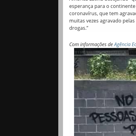
esperança para o continente
coronavírus, que tem agrava
muitas vezes agravado pelas
drogas.”
Com informações de
Agência Ec