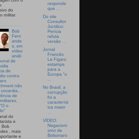
wagen com o
responde
o
que ...
sivo do
 militar.
Do site
Consultor
Jurídico:
Bob
Perícia
Fern
refuta
ande
versão ...
s, em
Jornal
vídeo
Francês
análi
Le Figaro
bunal de
estampa
valia
para a
ia de
Europa "o
dio contra
...
aro.
chment não
No Brasil, a
 covardia...
corrupção
vência de
foi a
militares,
característ
 "O o
ica maior
do"
...
nal do
VÍDEO:
arista e
Negacioni
o Bob
smo de
des , mais
Bolsonaro
portante e