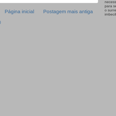
necess
para s
o surr
Página inicial
Postagem mais antiga
imbecil
)