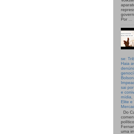
Volks
aparat
repres
governo
Por ...
se: Tri
Haia a
denúnc
genocí
Bolson
Impea
sai por
e coni
mídia, 
Elite e
Merca
Do Ca
coment
polític
Fernan
uma im