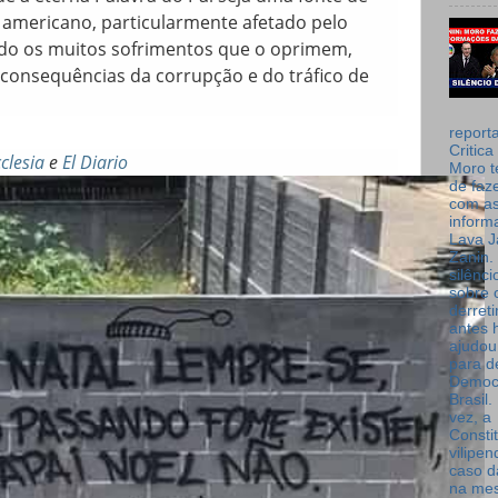
 americano, particularmente afetado pelo
do os muitos sofrimentos que o oprimem,
 consequências da corrupção e do tráfico de
report
Critica
clesia
e
El Diario
Moro t
de faz
com a
inform
Lava J
Zanin. 
silênc
sobre 
derret
antes 
ajudou
para de
Democ
Brasil
vez, a
Consti
vilipe
caso d
na me