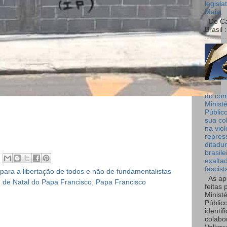
legisla
Maia,
Do Can
Brasil :
do co
Ministé
Públic
sua co
na viol
repres
ditadur
brasile
exalta
fascist
ara a libertação de todos e não de fundamentalistas
As ap
de Natal do Papa Francisco
,
Papa Francisco
feitas 
Ministé
Públic
identif
colabo