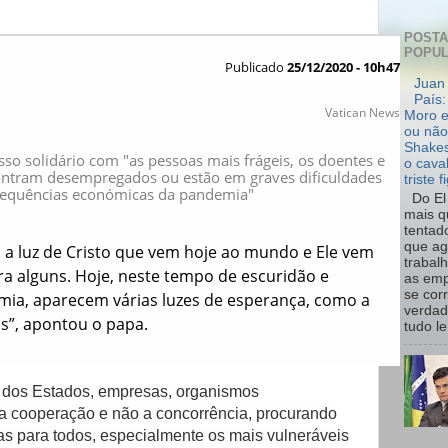
POST
POPU
Publicado
25/12/2020 - 10h47
Juan 
País:
Vatican News
Moro e
ou não
Shakes
 solidário com "as pessoas mais frágeis, os doentes e
o cava
ontram desempregados ou estão em graves dificuldades
triste f
sequências económicas da pandemia"
Do El 
mais q
tentad
que ag
 a luz de Cristo que vem hoje ao mundo e Ele vem
trabal
ra alguns. Hoje, neste tempo de escuridão e
as emp
se cor
mia, aparecem várias luzes de esperança, como a
verdad
s”, apontou o papa.
tudo le.
s dos Estados, empresas, organismos
a cooperação e não a concorrência, procurando
as para todos, especialmente os mais vulneráveis