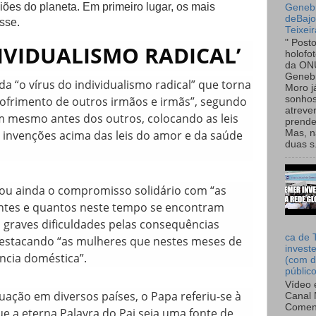
iões do planeta. Em primeiro lugar, os mais
Genebr
deBaj
sse.
Teixeir
" Post
DIVIDUALISMO RADICAL’
holofo
da ON
Genebr
da “o vírus do individualismo radical” que torna
Moro 
sofrimento de outros irmãos e irmãs”, segundo
sonhos
atreve
m mesmo antes dos outros, colocando as leis
prende
 invenções acima das leis do amor e da saúde
Mas, n
duas s.
u ainda o compromisso solidário com “as
entes e quantos neste tempo se encontram
graves dificuldades pelas consequências
ca de 
estacando “as mulheres que nestes meses de
invest
ncia doméstica”.
(com d
públic
Vídeo 
tuação em diversos países, o Papa referiu-se à
Canal 
Comen
e a eterna Palavra do Pai seja uma fonte de