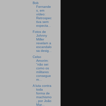
Bob
Fernande
s, em
vídeo:
Retrospec
tiva sem
expecta...
Fotos de
Johnny
Miller
revelam a
escandalo
sa desig...
Celso
Amorim:
“não sei
como os
militares
consegue
m...
A luta contra
toda
forma de
machismo
, por João
Mar...