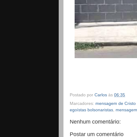
Postado por
Carlos
às
06:35
Marcadores:
mensagem de Cristo p
egoístas bolsonaristas
,
mensagem 
Nenhum comentário:
Postar um comentário