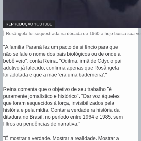
C
REPRODUÇÃO YOUTUBE
R
L
Rosângela foi sequestrada na década de 1960 e hoje busca sua ver
É
e
D
I
g
"A família Paraná fez um pacto de silêncio para que
T
e
não se fale o nome dos pais biológicos ou de onde a
O
n
,
bebê veio", conta Reina. "Odilma, irmã de Odyr, o pai
d
a
adotivo já falecido, confirma apenas que Rosângela
d
foi adotada e que a mãe 'era uma baderneira'."
a
f
Reina comenta que o objetivo de seu trabalho "é
o
t
puramente jornalístico e histórico". "Dar voz àqueles
o
que foram esquecidos à força, invisibilizados pela
,
história e pela mídia. Contar a verdadeira história da
ditadura no Brasil, no período entre 1964 e 1985, sem
filtros ou pendências de narrativa."
"É mostrar a verdade. Mostrar a realidade. Mostrar a