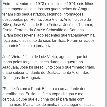
a
Entre novembro de 1973 e o início de 1974, seis filhos
f
o
de camponeses aliados aos guerrilheiros do Araguaia
t
teriam sido sequestrados, segundo informações
o
descobertas por Reina. José Vieira, Antônio José da
,
Silva, José Wilson de Brito Feitosa, José de Ribamar,
Osniel Ferreira da Cruz e Sebastião de Santana.
"Eram todos jovens, adolescentes que trabalhavam na
roça para o sustento de suas famílias. Foram enviados
a quartéis", conta o jornalista.
José Vieira é filho de Luiz Vieira, agricultor que foi
morto pelas forças militares durante a guerra no
Araguaia. José foi preso junto com o guerrilheiro Piauí,
então subcomandante do Destacamento A, em São
Domingos do Araguaia.
"Sai de lá com o Piauí. Ele era o comandante dos
guerrilheiros. Eu fiquei lá e a tropa chegou e me
cercou. Soube que eu tinha ido lá para falar com
minha mãe. Mas antes de minha mãe chegar em casa,