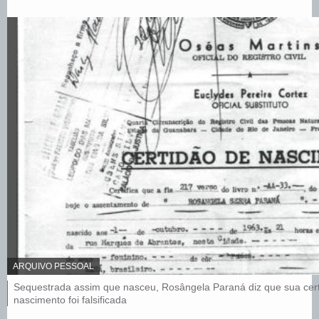
C
ARQUIVO PESSOAL
R
L
Sequestrada assim que nasceu, Rosângela Paraná diz que sua cer
É
e
nascimento foi falsificada
D
I
g