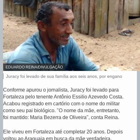
C
EDUARDO REINA/DIVULGAÇÃO
R
L
Juracy foi levado de sua família aos seis anos, por engano
É
e
D
I
g
Conforme apurou o jornalista, Juracy foi levado para
T
e
Fortaleza pelo tenente Antônio Essilio Azevedo Costa.
O
n
,
Acabou registrado em cartório com o nome do militar
d
a
como seu pai biológico. "O nome da mãe, entretanto,
d
foi mantido: Maria Bezerra de Oliveira", conta Reina.
a
f
Ele viveu em Fortaleza até completar 20 anos. Depois
o
t
voltou ao Araguaia em busca da mãe verdadeira.