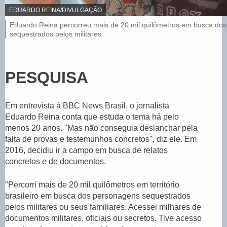
C
EDUARDO REINA/DIVULGAÇÃO
R
L
Eduardo Reina percorreu mais de 20 mil quilômetros em busca do
É
e
sequestrados pelos militares
D
I
g
T
e
O
n
,
d
PESQUISA
a
d
a
Em entrevista à BBC News Brasil, o jornalista
f
o
Eduardo Reina conta que estuda o tema há pelo
t
menos 20 anos. "Mas não conseguia deslanchar pela
o
falta de provas e testemunhos concretos", diz ele. Em
,
2016, decidiu ir a campo em busca de relatos
concretos e de documentos.
"Percorri mais de 20 mil quilômetros em território
brasileiro em busca dos personagens sequestrados
pelos militares ou seus familiares. Acessei milhares de
documentos militares, oficiais ou secretos. Tive acesso