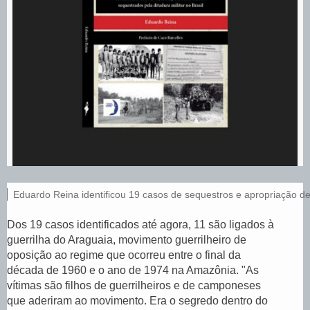
Eduardo Reina identificou 19 casos de sequestros e apropriação de
L
e
Dos 19 casos identificados até agora, 11 são ligados à
g
guerrilha do Araguaia, movimento guerrilheiro de
e
oposição ao regime que ocorreu entre o final da
n
d
década de 1960 e o ano de 1974 na Amazônia. "As
a
vítimas são filhos de guerrilheiros e de camponeses
d
que aderiram ao movimento. Era o segredo dentro do
a