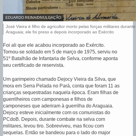
C
EDUARDO REINA/DIVULGAÇÃO
R
L
José Vieira é filho de agricultor morto pelas forças militares durant
É
e
Araguaia; ele foi preso e depois incorporado ao Exército
D
I
g
T
e
Foi ali que ele acabou incorporado ao Exército.
O
n
Tornou-se soldado em 5 de março de 1975, serviu no
,
d
51º Batalhão de Infantaria de Selva, conforme aponta
a
d
seu certificado de reservista.
a
f
Um garimpeiro chamado Dejocy Vieira da Silva, que
o
mora em Serra Pelada no Pará, conta que foram 11 as
t
o
crianças sequestradas naquela época. Eram filhas de
,
guerrilheiros com camponesas e filhos de
camponeses que aderiram à guerrilha do Araguaia.
Dejocy esteve inicialmente com os comunistas do
PCdoB. Depois, durante combate na selva com
militares, levou tiro. Sobreviveu, mas ficou com
sequelas. Então se bandeou para o lado do major