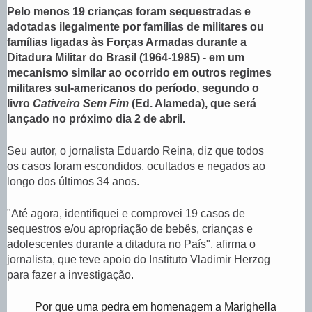
T
e
Pelo menos 19 crianças foram sequestradas e
O
n
adotadas ilegalmente por famílias de militares ou
,
d
famílias ligadas às Forças Armadas durante a
a
d
Ditadura Militar do Brasil (1964-1985) - em um
a
mecanismo similar ao ocorrido em outros regimes
f
militares sul-americanos do período, segundo o
o
livro
Cativeiro Sem Fim
(Ed. Alameda), que será
t
lançado no próximo dia 2 de abril.
o
,
Seu autor, o jornalista Eduardo Reina, diz que todos
os casos foram escondidos, ocultados e negados ao
longo dos últimos 34 anos.
"Até agora, identifiquei e comprovei 19 casos de
sequestros e/ou apropriação de bebês, crianças e
adolescentes durante a ditadura no País", afirma o
jornalista, que teve apoio do Instituto Vladimir Herzog
para fazer a investigação.
Por que uma pedra em homenagem a Marighella