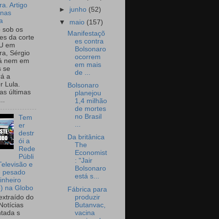
a. Artigo
►
junho
(52)
onas
a
▼
maio
(157)
o sob os
Manifestaçõ
tes da corte
es contra
U em
Bolsonaro
a, Sérgio
ocorrem
já nem em
em mais
 se
de ...
rá a
r Lula.
Bolsonaro
as últimas
planejou
..
1,4 milhão
de mortes
no Brasil
Tem
...
er
destr
Da britânica
ói a
The
Rede
Economist
Públi
: "Jair
Televisão e
Bolsonaro
e pesado
está s...
inheiro
o) na Globo
Fábrica para
produzir
extraído do
Butanvac,
Notícias
vacina
tada s