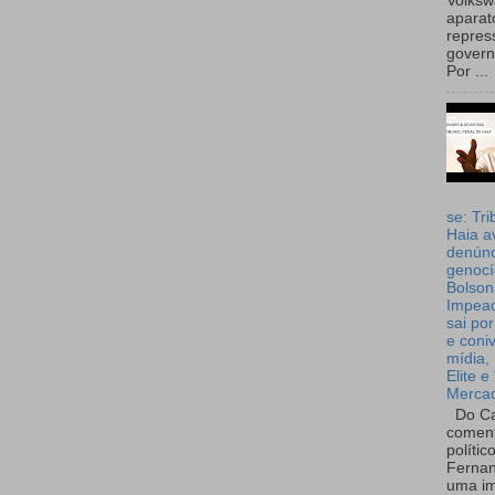
Volks
aparat
repres
governo
Por ...
se: Tri
Haia a
denúnc
genocí
Bolson
Impea
sai por
e coni
mídia, 
Elite e
Merca
Do Ca
coment
polític
Fernan
uma im