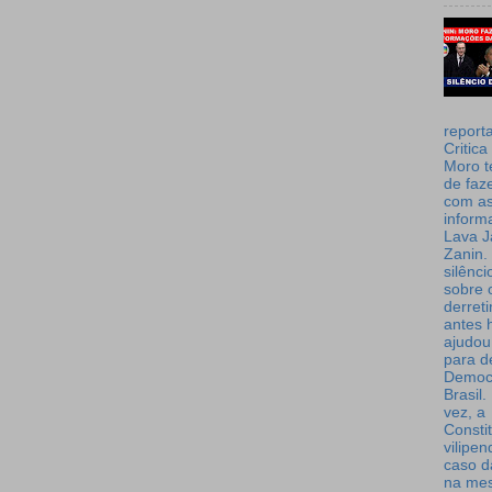
report
Critica
Moro t
de faz
com a
inform
Lava J
Zanin. 
silênc
sobre 
derret
antes 
ajudou
para de
Democ
Brasil
vez, a
Consti
vilipe
caso d
na me