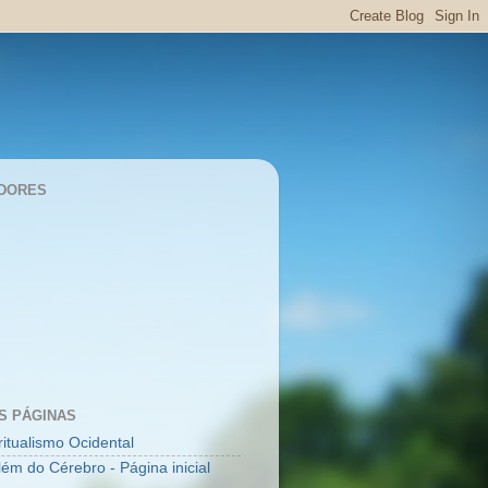
DORES
S PÁGINAS
ritualismo Ocidental
lém do Cérebro - Página inicial