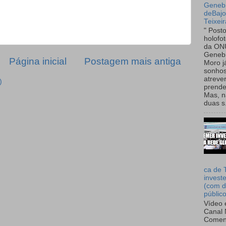
Genebr
deBaj
Teixeir
" Post
holofo
da ON
Genebr
Página inicial
Postagem mais antiga
Moro 
sonhos
atreve
)
prende
Mas, n
duas s.
ca de 
invest
(com d
públic
Vídeo 
Canal 
Comen