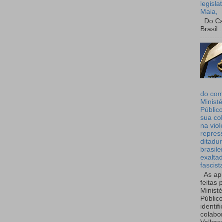
legisla
Maia,
Do Can
Brasil :
do co
Ministé
Públic
sua co
na viol
repres
ditadur
brasile
exalta
fascist
As ap
feitas 
Ministé
Públic
identif
colabo