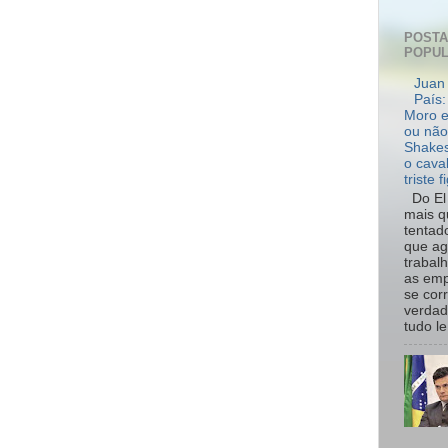
POST
POPU
Juan 
País:
Moro e
ou não
Shakes
o cava
triste f
Do El 
mais q
tentad
que ag
trabal
as emp
se cor
verdad
tudo le.