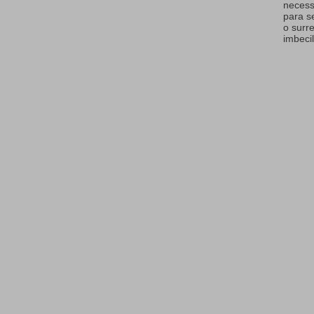
necess
para s
o surr
imbecil