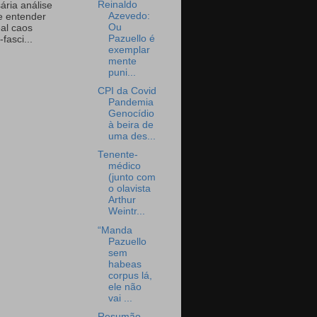
Reinaldo
ária análise
Azevedo:
e entender
Ou
eal caos
Pazuello é
-fasci...
exemplar
mente
puni...
CPI da Covid
Pandemia
Genocídio
à beira de
uma des...
Tenente-
médico
(junto com
o olavista
Arthur
Weintr...
“Manda
Pazuello
sem
habeas
corpus lá,
ele não
vai ...
Resumão