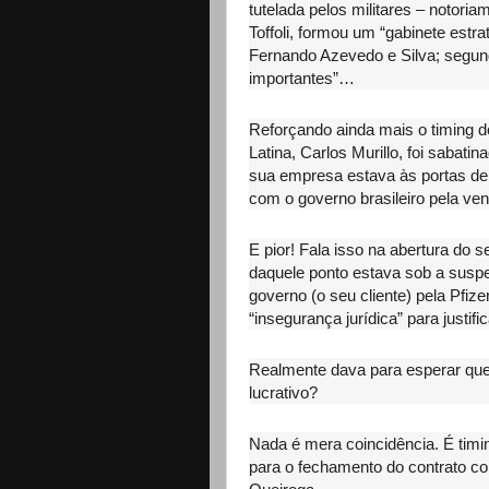
tutelada pelos militares – notori
Toffoli, formou um “gabinete estr
Fernando Azevedo e Silva; segundo
importantes”…
Reforçando ainda mais o timing 
Latina, Carlos Murillo, foi saba
sua empresa estava às portas de f
com o governo brasileiro pela ve
E pior! Fala isso na abertura do 
daquele ponto estava sob a suspeit
governo (o seu cliente) pela Pfi
“insegurança jurídica” para justif
Realmente dava para esperar que C
lucrativo?
Nada é mera coincidência. É timi
para o fechamento do contrato co