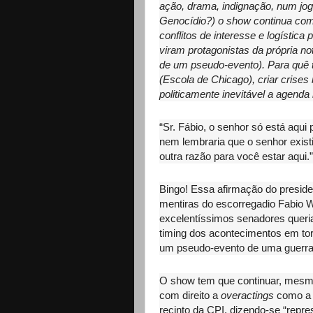
ação, drama, indignação, num j
Genocídio?) o show continua com
conflitos de interesse e logística 
viram protagonistas da própria no
de um pseudo-evento). Para quê t
(Escola de Chicago), criar crises
politicamente inevitável a agenda 
“Sr. Fábio, o senhor só está aqui 
nem lembraria que o senhor exis
outra razão para você estar aqui.
Bingo! Essa afirmação do presid
mentiras do escorregadio Fabio W
excelentíssimos senadores queri
timing dos acontecimentos em to
um pseudo-evento de uma guerra 
O show tem que continuar, mesm
com direito a
overactings
como a d
recinto da CPI, dizendo-se “repr