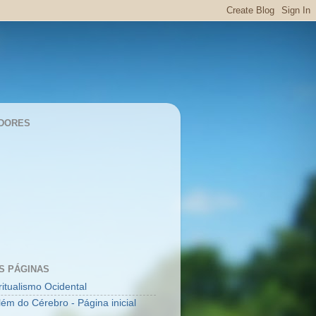
DORES
S PÁGINAS
ritualismo Ocidental
lém do Cérebro - Página inicial