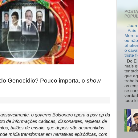
POST
POPU
Juan 
País:
Moro e
ou não
Shakes
o cava
triste f
Do El 
mais q
tentad
que ag
do Genocídio? Pouco importa, o
show
trabal
as emp
se cor
verdad
tudo le.
incansavelmente, o governo Bolsonaro opera a psy op da
nto de informações caóticas, dissonantes, repletas de
tos, balões de ensaio, que depois são desmentidos,
nde mídia transformar em narrativas episódicas, com