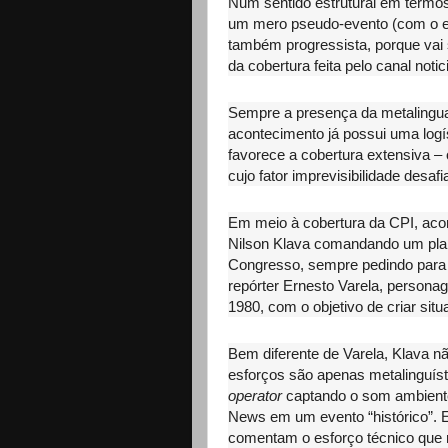
Num sentido estrutural em termos
um mero pseudo-evento (com o es
também progressista, porque vai
da cobertura feita pelo canal not
Sempre a presença da metalingua
acontecimento já possui uma logí
favorece a cobertura extensiva –
cujo fator imprevisibilidade desaf
Em meio à cobertura da CPI, aco
Nilson Klava comandando um pla
Congresso, sempre pedindo para 
repórter Ernesto Varela, person
1980, com o objetivo de criar sit
Bem diferente de Varela, Klava 
esforços são apenas metalinguís
operator
captando o som ambiente
News em um evento “histórico”. E
comentam o esforço técnico que r