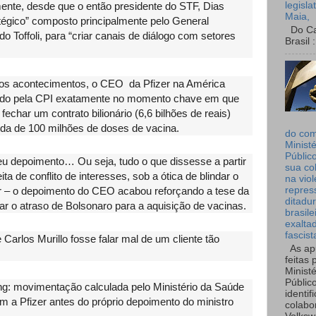
legisla
amente, desde que o então presidente do STF, Dias
Maia,
atégico” composto principalmente pelo General
Do Can
 Toffoli, para “criar canais de diálogo com setores
Brasil :
dos acontecimentos, o CEO da Pfizer na América
tinado pela CPI exatamente no momento chave em que
echar um contrato bilionário (6,6 bilhões de reais)
nda de 100 milhões de doses de vacina.
do co
Ministé
Públic
seu depoimento… Ou seja, tudo o que dissesse a partir
sua co
a de conflito de interesses, sob a ótica de blindar o
na viol
zer – o depoimento do CEO acabou reforçando a tese da
repres
ditadur
icar o atraso de Bolsonaro para a aquisição de vacinas.
brasile
exalta
fascist
arlos Murillo fosse falar mal de um cliente tão
As ap
feitas 
Ministé
Públic
ng: movimentação calculada pelo Ministério da Saúde
identif
m a Pfizer antes do próprio depoimento do ministro
colabo