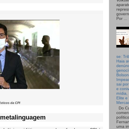
Volks
aparat
repres
governo
Por ...
se: Tri
Haia a
denúnc
genocí
Bolson
Impea
sai por
e coni
mídia, 
Elite e
Merca
ísticos da CPI
Do Ca
coment
 metalinguagem
polític
Fernan
uma im