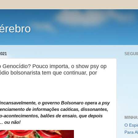
érebro
021
SEGUI
 Genocídio? Pouco importa, o show psy op
ódio bolsonarista tem que continuar, por
, incansavelmente, o governo Bolsonaro opera a psy
renciamento de informações caóticas, dissonantes,
o-acontecimentos, balões de ensaio, que depois
MINHA
… ou não!
O Espi
Para A