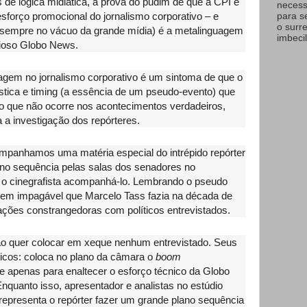
 de lógica midiática, a prova do pudim de que a CPI é
necess
forço promocional do jornalismo corporativo – e
para s
o surr
 sempre no vácuo da grande mídia) é a metalinguagem
imbecil
icioso Globo News.
gem no jornalismo corporativo é um sintoma de que o
stica e timing (a essência de um pseudo-evento) que
 o que não ocorre nos acontecimentos verdadeiros,
ia a investigação dos repórteres.
mpanhamos uma matéria especial do intrépido repórter
no sequência pelas salas dos senadores no
o cinegrafista acompanhá-lo. Lembrando o pseudo
agem impagável que Marcelo Tass fazia na década de
uações constrangedoras com políticos entrevistados.
não quer colocar em xeque nenhum entrevistado. Seus
ticos: coloca no plano da câmara o
boom
 apenas para enaltecer o esforço técnico da Globo
nquanto isso, apresentador e analistas no estúdio
epresenta o repórter fazer um grande plano sequência