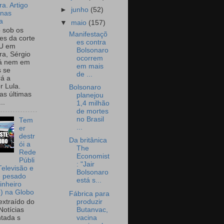
a. Artigo
►
junho
(52)
onas
a
▼
maio
(157)
o sob os
Manifestaçõ
tes da corte
es contra
U em
Bolsonaro
a, Sérgio
ocorrem
já nem em
em mais
 se
de ...
rá a
r Lula.
Bolsonaro
as últimas
planejou
..
1,4 milhão
de mortes
no Brasil
Tem
...
er
destr
Da britânica
ói a
The
Rede
Economist
Públi
: "Jair
Televisão e
Bolsonaro
e pesado
está s...
inheiro
o) na Globo
Fábrica para
produzir
extraído do
Butanvac,
Notícias
vacina
tada s