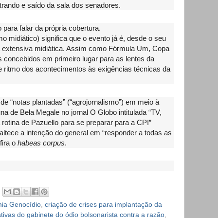
trando e saído da sala dos senadores.
para falar da própria cobertura.
mo midiático) significa que o evento já é, desde o seu
ra extensiva midiática. Assim como Fórmula Um, Copa
 concebidos em primeiro lugar para as lentes da
e ritmo dos acontecimentos às exigências técnicas da
 de “notas plantadas” (“agrojornalismo”) em meio à
a de Bela Megale no jornal O Globo intitulada “TV,
rotina de Pazuello para se preparar para a CPI”
naltece a intenção do general em “responder a todas as
fira o
habeas corpus
.
ia Genocídio
,
criação de crises para implantação da
tivas do gabinete do ódio bolsonarista contra a razão
,