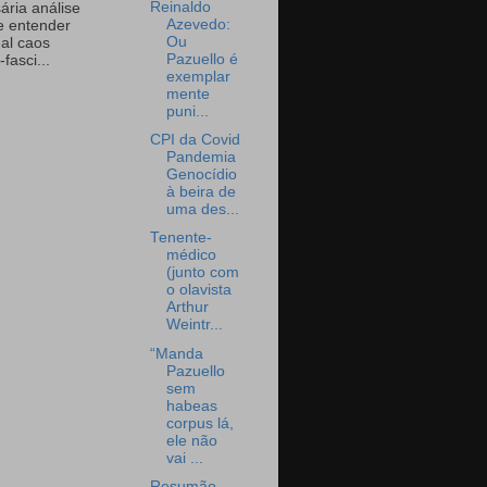
Reinaldo
ária análise
Azevedo:
e entender
Ou
eal caos
Pazuello é
-fasci...
exemplar
mente
puni...
CPI da Covid
Pandemia
Genocídio
à beira de
uma des...
Tenente-
médico
(junto com
o olavista
Arthur
Weintr...
“Manda
Pazuello
sem
habeas
corpus lá,
ele não
vai ...
Resumão