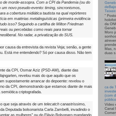
ogo de morde-assopra. Com a CPI da Pandemia (ou do
Genebr
deBaj
 um novo pseudo-evento: timing, sincronismos,
Teixeir
para a cobertura midiática tautista na qual repórteres
" Post
tícia em matérias metalinguísticas (primeira evidência
holofo
udo isso? Seguindo a cartilha de Milton Friedman
da ON
Genebr
 reais ou percebidas como reais para tornar
Moro 
neoliberal. No radar, a privatização do SUS.
sonhos
atreve
prende
por causa da entrevista da revista Veja; senão, a gente
Mas, n
tiu. Está me entendendo? Só por causa disso. Não tem
duas s.
”
ente da CPI, Osmar Aziz (PSD-AM), diante das
ajngarten, revelou mais do que aquilo que os
am supostamente arrancar do depoente: revelou o
rno da CPI, demonstrando que estamos diante de mais
ca de 
invest
semiótica criptografada.
(com d
públic
o que seja através de um
telecatch
canastríssimo,
Vídeo 
Canal 
a Deputada bolsonarista Carla Zambelli, invadindo o
Comen
esentar as mulheres” ou do Flávio Bolsonaro mandando