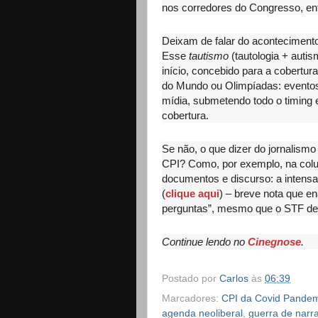
nos corredores do Congresso, en
Deixam de falar do acontecimento 
Esse
tautismo
(tautologia + autis
início, concebido para a cobertu
do Mundo ou Olimpíadas: eventos
mídia, submetendo todo o timing 
cobertura.
Se não, o que dizer do jornalismo
CPI? Como, por exemplo, na colun
documentos e discurso: a intensa 
(
clique aqui
) – breve nota que e
perguntas”, mesmo que o STF de
Continue lendo no
Cinegnose
.
Postado por
Carlos
às
06:39
Marcadores:
CPI da Covid Pandem
agenda neoliberal
,
guerra de narra