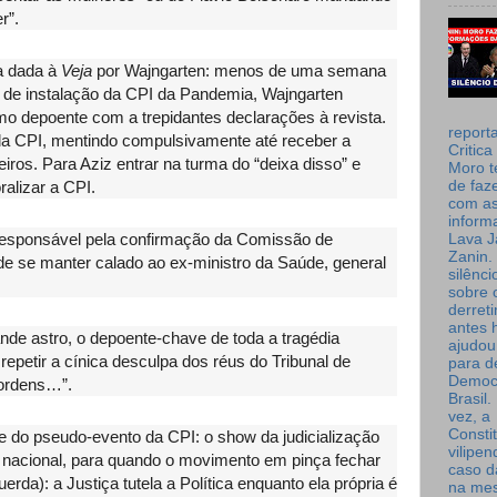
er”.
a dada à
Veja
por Wajngarten: menos de uma semana
 de instalação da CPI da Pandemia, Wajngarten
 depoente com a trepidantes declarações à revista.
report
 da CPI, mentindo compulsivamente até receber a
Critica
ros. Para Aziz entrar na turma do “deixa disso” e
Moro t
de faz
alizar a CPI.
com a
inform
(responsável pela confirmação da Comissão de
Lava J
Zanin. 
 de se manter calado ao ex-ministro da Saúde, general
silênc
sobre 
derret
antes 
nde astro, o depoente-chave de toda a tragédia
ajudou
e repetir a cínica desculpa dos réus do Tribunal de
para de
Democ
 ordens…”.
Brasil
vez, a
Consti
do pseudo-evento da CPI: o show da judicialização
vilipe
o nacional, para quando o movimento em pinça fechar
caso d
erda): a Justiça tutela a Política enquanto ela própria é
na me