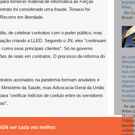
 para fornecer material de informática às Forças
legisla
Maia,
trato foi considerado uma fraude. Tonassi foi
Do Can
 Recorre em liberdade.
Brasil :
tão, de celebrar contratos com o poder público, mas
ação criando a LLED. Segundo o JN, eles “continuam
como seus principais clientes”. Só no governo
ões de reais em contratos. O processo da reforma do
do co
Ministé
Públic
sua co
na viol
ontratos assinados na pandemia formam anulados e
repres
ditadur
o Ministério da Saúde, mas Advocacia-Geral da União
brasile
ara “verificar indícios de conluio entre os servidores
exalta
fascist
as”.
As ap
feitas 
Ministé
Públic
identif
GGN ser cada vez melhor.
colabo