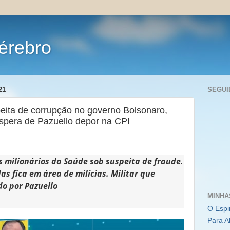
érebro
21
SEGUI
peita de corrupção no governo Bolsonaro,
éspera de Pazuello depor na CPI
 milionários da Saúde sob suspeita de fraude.
s fica em área de milícias. Militar que
do por Pazuello
MINHA
O Espi
Para A