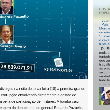
POST
POPU
Juan 
País:
Moro e
ou não
Shakes
o cava
triste f
Do El 
mais q
tentad
que ag
trabal
as emp
se cor
verdad
tudo le.
divulgou na noite de terça-feira (18) a primeira grande
e corrupção envolvendo diretamente a gestão do
speita de participação de militares. A bomba caiu
éspera do depoimento do general Eduardo Pazuello,