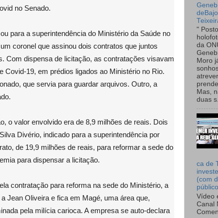
Genebr
Covid no Senado.
deBaj
Teixeir
" Post
cou para a superintendência do Ministério da Saúde no
holofo
da ON
 um coronel que assinou dois contratos que juntos
Genebr
. Com dispensa de licitação, as contratações visavam
Moro 
sonhos
 Covid-19, em prédios ligados ao Ministério no Rio.
atreve
ado, que servia para guardar arquivos. Outro, a
prende
Mas, n
ado.
duas s.
o, o valor envolvido era de 8,9 milhões de reais. Dois
Silva Divério, indicado para a superintendência por
ato, de 19,9 milhões de reais, para reformar a sede do
mia para dispensar a licitação.
ca de 
invest
(com d
la contratação para reforma na sede do Ministério, a
públic
Vídeo 
a Jean Oliveira e fica em Magé, uma área que,
Canal 
inada pela milícia carioca. A empresa se auto-declara
Comen