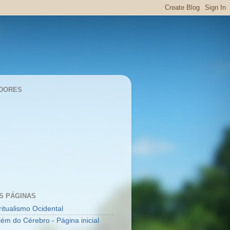
DORES
S PÁGINAS
ritualismo Ocidental
lém do Cérebro - Página inicial