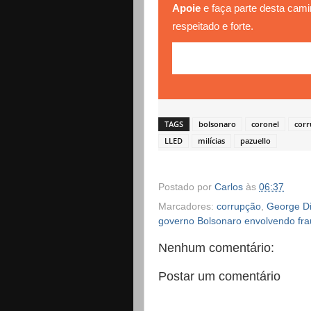
Apoie
e faça parte desta cami
respeitado e forte.
TAGS
bolsonaro
coronel
corr
LLED
milícias
pazuello
Postado por
Carlos
às
06:37
Marcadores:
corrupção
,
George Di
governo Bolsonaro envolvendo frau
Nenhum comentário:
Postar um comentário