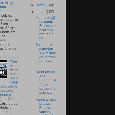
a. Artigo
►
junho
(52)
onas
a
▼
maio
(157)
o sob os
Manifestaçõ
tes da corte
es contra
U em
Bolsonaro
a, Sérgio
ocorrem
já nem em
em mais
 se
de ...
rá a
r Lula.
Bolsonaro
as últimas
planejou
..
1,4 milhão
de mortes
no Brasil
Tem
...
er
destr
Da britânica
ói a
The
Rede
Economist
Públi
: "Jair
Televisão e
Bolsonaro
e pesado
está s...
inheiro
o) na Globo
Fábrica para
produzir
extraído do
Butanvac,
Notícias
vacina
tada s