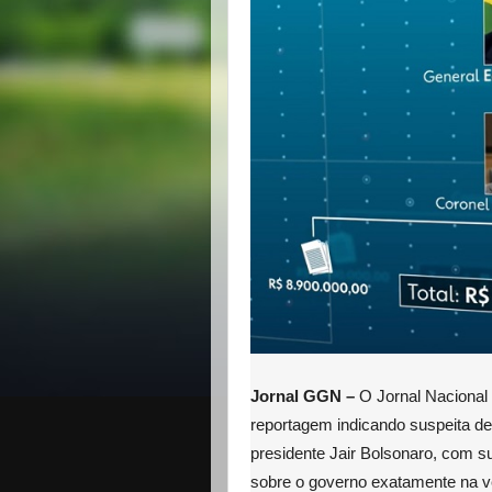
Jornal GGN –
O Jornal Nacional 
reportagem indicando suspeita d
presidente Jair Bolsonaro, com su
sobre o governo exatamente na v