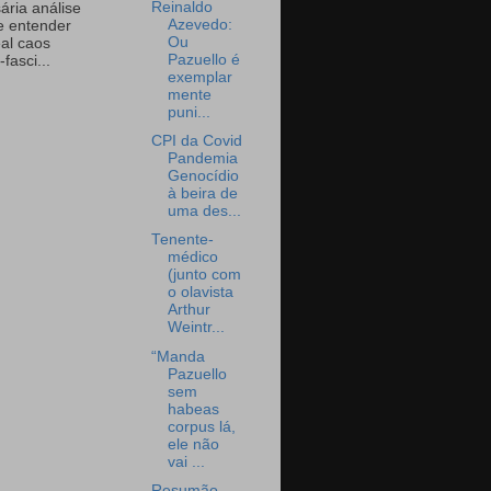
Reinaldo
ária análise
Azevedo:
e entender
Ou
eal caos
Pazuello é
-fasci...
exemplar
mente
puni...
CPI da Covid
Pandemia
Genocídio
à beira de
uma des...
Tenente-
médico
(junto com
o olavista
Arthur
Weintr...
“Manda
Pazuello
sem
habeas
corpus lá,
ele não
vai ...
Resumão