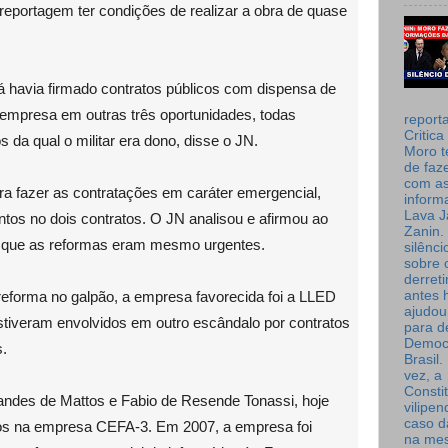
reportagem ter condições de realizar a obra de quase
já havia firmado contratos públicos com dispensa de
 empresa em outras três oportunidades, todas
report
Critica
 da qual o militar era dono, disse o JN.
Moro t
de faz
com a
a fazer as contratações em caráter emergencial,
inform
Lava J
os no dois contratos. O JN analisou e afirmou ao
Zanin. 
tar que as reformas eram mesmo urgentes.
silênc
sobre 
derret
antes 
 reforma no galpão, a empresa favorecida foi a LLED
ajudou
estiveram envolvidos em outro escândalo por contratos
para de
Democ
.
Brasil
vez, a
Consti
ndes de Mattos e Fabio de Resende Tonassi, hoje
vilipe
caso d
os na empresa CEFA-3. Em 2007, a empresa foi
na me