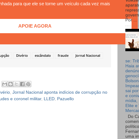
Volks
nhada para que ele se torne um veículo cada vez mais
aparat
repres
governo
Por ...
APOIE AGORA
upção
Divério
escândalo
fraude
Jornal Nacional
se: Tri
Haia a
denúnc
genocí
Bolson
Impea
sai por
vério
,
Jornal Nacional aponta indícios de corrupção no
e coni
des e coronel militar
,
LLED
,
Pazuello
mídia, 
Elite e
Merca
Do Ca
coment
polític
Fernan
uma im