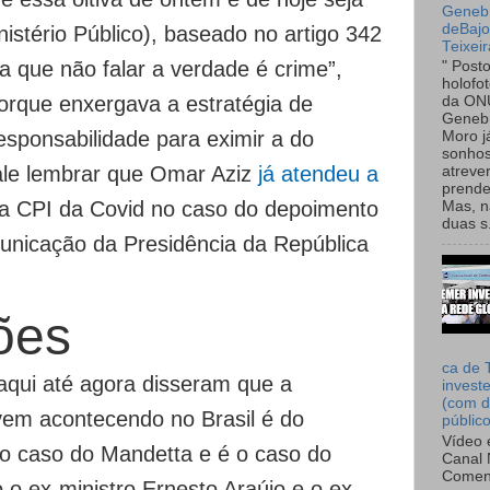
Genebr
deBaj
stério Público), baseado no artigo 342
Teixeir
a que não falar a verdade é crime”,
" Post
holofo
porque enxergava a estratégia de
da ON
Genebr
esponsabilidade para eximir a do
Moro 
sonhos
ale lembrar que Omar Aziz
já atendeu a
atreve
prende
a CPI da Covid no caso do depoimento
Mas, n
duas s.
unicação da Presidência da República
ões
ca de 
aqui até agora disseram que a
invest
(com d
vem acontecendo no Brasil é do
públic
Vídeo 
 o caso do Mandetta e é o caso do
Canal 
Comen
 o ex-ministro Ernesto Araújo e o ex-