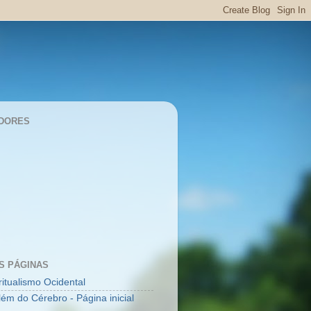
DORES
S PÁGINAS
ritualismo Ocidental
lém do Cérebro - Página inicial