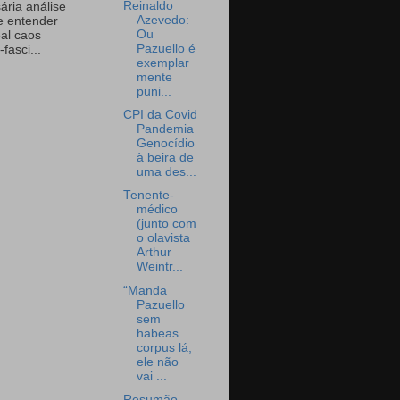
Reinaldo
ária análise
Azevedo:
e entender
Ou
eal caos
Pazuello é
-fasci...
exemplar
mente
puni...
CPI da Covid
Pandemia
Genocídio
à beira de
uma des...
Tenente-
médico
(junto com
o olavista
Arthur
Weintr...
“Manda
Pazuello
sem
habeas
corpus lá,
ele não
vai ...
Resumão