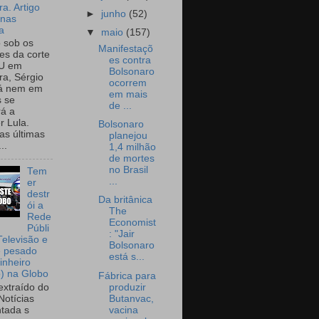
a. Artigo
►
junho
(52)
onas
a
▼
maio
(157)
o sob os
Manifestaçõ
tes da corte
es contra
U em
Bolsonaro
a, Sérgio
ocorrem
já nem em
em mais
 se
de ...
rá a
r Lula.
Bolsonaro
as últimas
planejou
..
1,4 milhão
de mortes
no Brasil
Tem
...
er
destr
Da britânica
ói a
The
Rede
Economist
Públi
: "Jair
Televisão e
Bolsonaro
e pesado
está s...
inheiro
o) na Globo
Fábrica para
produzir
extraído do
Butanvac,
Notícias
vacina
tada s