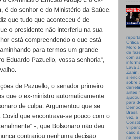
 é do senhor e do Ministério da Saúde.
diz que tudo que aconteceu é de
ue o presidente não interferiu na sua
report
nhor está compreendendo o que está
Critica
Moro t
caminhando para termos um grande
de faz
com a
ro Eduardo Pazuello, vossa senhoria”,
inform
Lava J
valho.
Zanin. 
silênc
sobre 
ições de Pazuello, o senador primeiro
derret
antes 
es que o ex-ministro automaticamente
ajudou
para de
olsonaro de culpa. Argumentou que se
Democ
Brasil
a Covid que encontrava-se pouco com o
vez, a
Consti
nzenalmente” -, que Bolsonaro não deu
vilipe
caso d
 nunca contrariou nenhuma decisão
na me