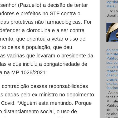
legisla
o senhor (Pazuello) a decisão de tentar
Maia,
Do Can
adores e prefeitos no STF contra o
Brasil :
das protetivas não farmacológicas. Foi
defender a cloroquina e a ser contra
mento, que orientou a vetar o uso de
to delas à população, que deu
do co
Ministé
das vacinas que levaram o presidente da
Públic
sua co
las e que incluiu a obrigatoriedade de
na viol
repres
ina na MP 1026/2021”.
ditadur
brasile
exalta
a contradição dessas reponsabilidades
fascist
As ap
s dadas pelo ex-ministro no depoimento
feitas 
Ministé
 Covid. “Alguém está mentindo. Porque
Públic
identif
 distanciamento social, o uso de
colabo