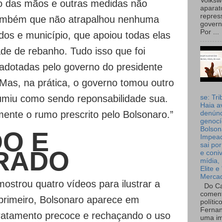
Volks
ão das mãos e outras medidas não
aparat
repres
também que não atrapalhou nenhuma
governo
Por ...
os e município, que apoiou todas elas
de de rebanho. Tudo isso que foi
adotadas pelo governo do presidente
 Mas, na prática, o governo tomou outro
umiu como sendo reponsabilidade sua.
se: Tri
Haia a
nte o rumo prescrito pelo Bolsonaro.”
denúnc
genocí
Bolson
O E
Impea
sai por
RADO
e coni
mídia, 
Elite e
Merca
mostrou quatro vídeos para ilustrar a
Do Ca
coment
primeiro, Bolsonaro aparece em
polític
Fernan
ratamento precoce e rechaçando o uso
uma im