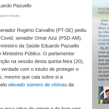
POST
POPU
 Agência Senado)
Juan 
País:
Moro e
enador Rogério Carvalho (PT-SE) pediu
ou não
Shakes
a Covid, senador Omar Aziz (PSD-AM),
o cava
triste f
ministro da Saúde Eduardo Pazuello
Do El 
mais q
 Ministério Público. O parlamentar
tentad
que ag
nção na sessão desta quinta-feira (20),
trabal
as emp
 verdade com o intuito de proteger o
se cor
verdad
ro, mesmo que caia sobre si a
tudo le.
pelo
elevado número de vítimas
da
e essa oitiva de ontem e de hoje seja