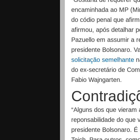
encaminhada ao MP (Mini
do códio penal que afirm
afirmou, após detalhar 
Pazuello em assumir a r
presidente Bolsonaro. V
solicitação semelhante
n
do ex-secretário de Com
Fabio Wajngarten.
Contradiç
“Alguns dos que vieram 
reponsabilidade do que 
presidente Bolsonaro. É
Teich. Para outros, como