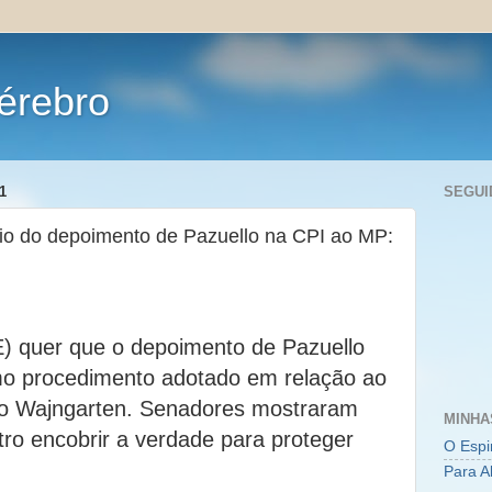
érebro
1
SEGUI
io do depoimento de Pazuello na CPI ao MP:
) quer que o depoimento de Pazuello
o procedimento adotado em relação ao
o Wajngarten. Senadores mostraram
MINHA
tro encobrir a verdade para proteger
O Espi
Para A