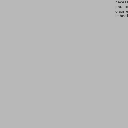
necess
para s
o surr
imbecil