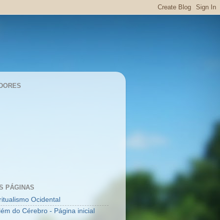
DORES
S PÁGINAS
ritualismo Ocidental
lém do Cérebro - Página inicial