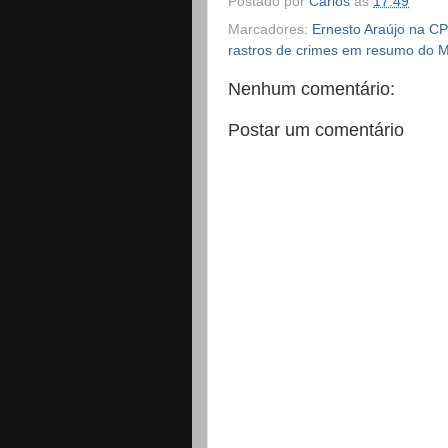
Postado por
Carlos
às
17:49
Marcadores:
Ernesto Araújo na CP
rastros de crimes em resumo do M
Nenhum comentário:
Postar um comentário