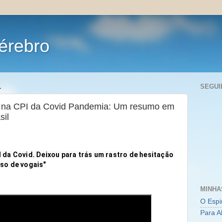
érebro
1
SEGUI
o na CPI da Covid Pandemia: Um resumo em
sil
 da Covid. Deixou para trás um rastro de hesitação 
so de vogais"
MINHA
O Espi
Para A