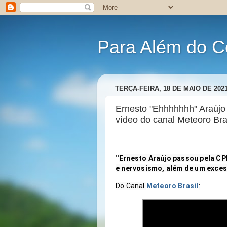
Para Além do C
TERÇA-FEIRA, 18 DE MAIO DE 202
Ernesto "Ehhhhhhh" Araúj
vídeo do canal Meteoro Bra
"
Ernesto Araújo passou pela CPI
e nervosismo, além de um exces
Do Canal 
Meteoro Brasil
: