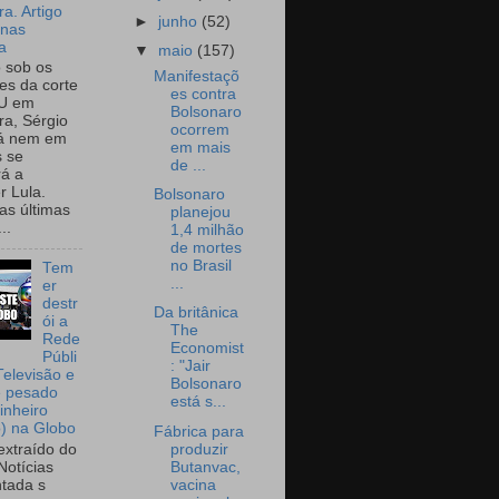
a. Artigo
►
junho
(52)
onas
a
▼
maio
(157)
o sob os
Manifestaçõ
tes da corte
es contra
U em
Bolsonaro
a, Sérgio
ocorrem
já nem em
em mais
 se
de ...
rá a
r Lula.
Bolsonaro
as últimas
planejou
..
1,4 milhão
de mortes
no Brasil
Tem
...
er
destr
Da britânica
ói a
The
Rede
Economist
Públi
: "Jair
Televisão e
Bolsonaro
e pesado
está s...
inheiro
o) na Globo
Fábrica para
produzir
extraído do
Butanvac,
Notícias
vacina
tada s