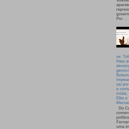
Volks
aparat
repres
governo
Por ...
se: Tri
Haia a
denúnc
genocí
Bolson
Impea
sai por
e coni
mídia, 
Elite e
Merca
Do Ca
coment
polític
Fernan
uma im