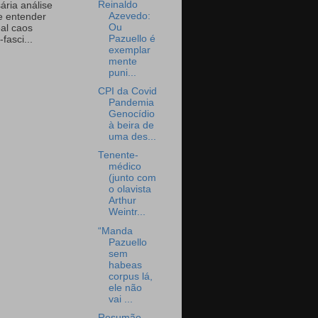
Reinaldo
ária análise
Azevedo:
e entender
Ou
eal caos
Pazuello é
-fasci...
exemplar
mente
puni...
CPI da Covid
Pandemia
Genocídio
à beira de
uma des...
Tenente-
médico
(junto com
o olavista
Arthur
Weintr...
“Manda
Pazuello
sem
habeas
corpus lá,
ele não
vai ...
Resumão