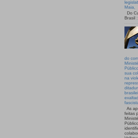
legisla
Maia,
Do Can
Brasil :
do co
Ministé
Públic
sua co
na viol
repres
ditadur
brasile
exalta
fascist
As ap
feitas 
Ministé
Públic
identif
colabo