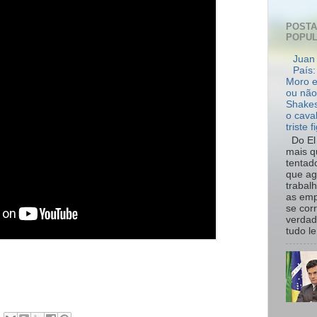
POST
POPU
Juan 
País:
Moro e
ou não
Shakes
o cava
triste f
Do El 
mais q
tentad
que ag
trabal
as emp
se cor
verdad
tudo le.