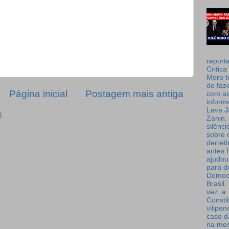
report
Critica
Moro t
de faz
Página inicial
Postagem mais antiga
com a
inform
Lava J
)
Zanin. 
silênc
sobre 
derret
antes 
ajudou
para de
Democ
Brasil
vez, a
Consti
vilipe
caso d
na me