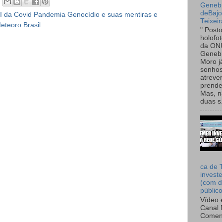
Genebr
deBaj
I da Covid Pandemia Genocídio e suas mentiras e
Teixeir
eteoro Brasil
" Post
holofo
da ON
Genebr
Moro 
sonhos
atreve
prende
Mas, n
duas s.
ca de 
invest
(com d
públic
Vídeo 
Canal 
Comen