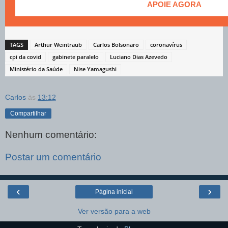
APOIE AGORA
TAGS
Arthur Weintraub
Carlos Bolsonaro
coronavírus
cpi da covid
gabinete paralelo
Luciano Dias Azevedo
Ministério da Saúde
Nise Yamagushi
Carlos
às
13:12
Compartilhar
Nenhum comentário:
Postar um comentário
‹
›
Página inicial
Ver versão para a web