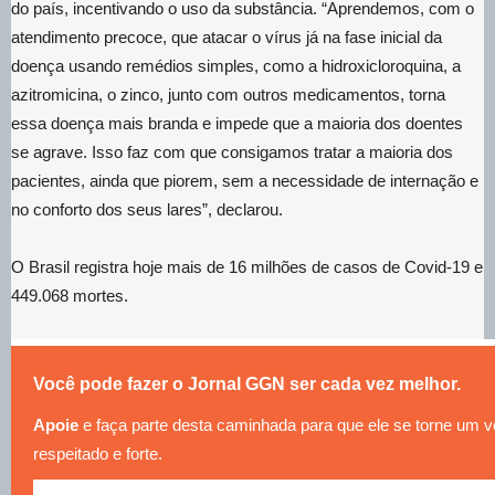
do país, incentivando o uso da substância. “Aprendemos, com o
atendimento precoce, que atacar o vírus já na fase inicial da
doença usando remédios simples, como a hidroxicloroquina, a
azitromicina, o zinco, junto com outros medicamentos, torna
essa doença mais branda e impede que a maioria dos doentes
se agrave. Isso faz com que consigamos tratar a maioria dos
pacientes, ainda que piorem, sem a necessidade de internação e
no conforto dos seus lares”, declarou.
O Brasil registra hoje mais de 16 milhões de casos de Covid-19 e
449.068 mortes.
Você pode fazer o Jornal GGN ser cada vez melhor.
Apoie
e faça parte desta caminhada para que ele se torne um v
respeitado e forte.