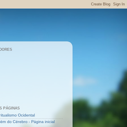
DORES
S PÁGINAS
ritualismo Ocidental
lém do Cérebro - Página inicial