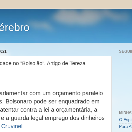
érebro
021
SEGUI
dade no "Bolsolão". Artigo de Tereza
parlamentar com um orçamento paralelo
es, Bolsonaro pode ser enquadrado em
atentar contra a lei a orçamentária, a
MINHA
 e a guarda legal emprego dos dinheiros
O Espi
 Cruvinel
Para A