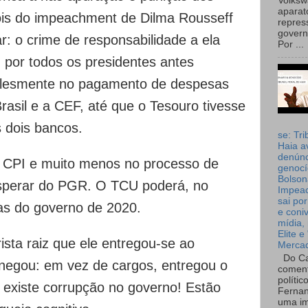
Volks
aparat
ois do impeachment de Dilma Rousseff
repres
governo
: o crime de responsabilidade a ela
Por ...
a, por todos os presidentes antes
mplesmente no pagamento de despesas
rasil e a CEF, até que o Tesouro tivesse
s dois bancos.
se: Tri
Haia a
denúnc
 CPI e muito menos no processo de
genocí
Bolson
sperar do PGR. O TCU poderá, no
Impea
sai por
tas do governo de 2020.
e coni
mídia, 
Elite e
ista raiz que ele entregou-se ao
Merca
Do Ca
renegou: em vez de cargos, entregou o
coment
polític
 existe corrupção no governo! Estão
Fernan
uma im