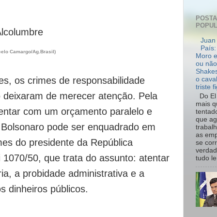
POST
POPU
Juan 
País:
celo Camargo/Ag.Brasil)
Moro e
ou não
Shakes
es, os crimes de responsabilidade
o cava
triste f
 deixaram de merecer atenção. Pela
Do El 
mais q
entar com um orçamento paralelo e
tentad
que ag
, Bolsonaro pode ser enquadrado em
trabal
as emp
mes do presidente da República
se cor
verdad
i 1070/50, que trata do assunto: atentar
tudo le.
ia, a probidade administrativa e a
 dinheiros públicos.