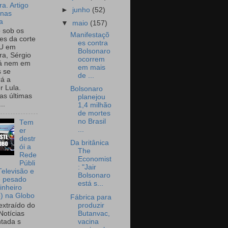
a. Artigo
►
junho
(52)
onas
a
▼
maio
(157)
o sob os
Manifestaçõ
tes da corte
es contra
U em
Bolsonaro
a, Sérgio
ocorrem
já nem em
em mais
 se
de ...
rá a
r Lula.
Bolsonaro
as últimas
planejou
..
1,4 milhão
de mortes
no Brasil
Tem
...
er
destr
Da britânica
ói a
The
Rede
Economist
Públi
: "Jair
Televisão e
Bolsonaro
e pesado
está s...
inheiro
o) na Globo
Fábrica para
produzir
extraído do
Butanvac,
Notícias
vacina
tada s