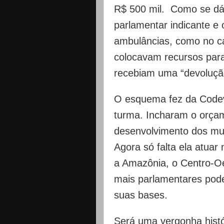
R$ 500 mil. Como se dá 
parlamentar indicante e
ambulâncias, como no c
colocavam recursos para
recebiam uma “devolução
O esquema fez da Codev
turma. Incharam o orçam
desenvolvimento dos mun
Agora só falta ela atuar 
a Amazônia, o Centro-Oe
mais parlamentares pod
suas bases.
Será uma vergonha histó