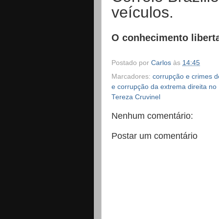
veículos.
O conhecimento libert
Postado por
Carlos
às
14:45
Marcadores:
corrupção e crimes d
e corrupção da extrema direita no
Tereza Cruvinel
Nenhum comentário:
Postar um comentário