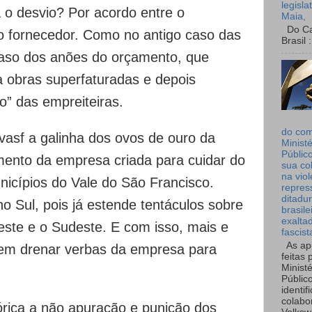
legisla
o desvio? Por acordo entre o
Maia,
Do Can
 o fornecedor. Como no antigo caso das
Brasil :
aso dos anões do orçamento, que
 obras superfaturadas e depois
” das empreiteiras.
do co
asf a galinha dos ovos de ouro da
Ministé
Públic
ento da empresa criada para cuidar do
sua co
na viol
icípios do Vale do São Francisco.
repres
ditadur
no Sul, pois já estende tentáculos sobre
brasile
exalta
ste e o Sudeste. E com isso, mais e
fascist
As ap
em drenar verbas da empresa para
feitas 
Ministé
Públic
identif
colabo
rica a não apuração e punição dos