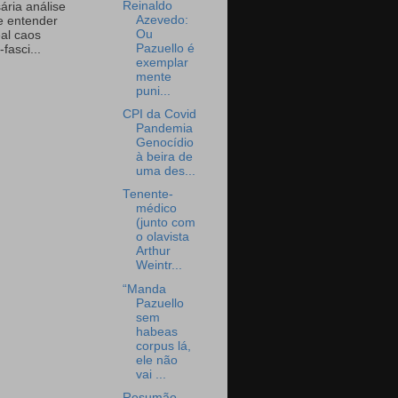
Reinaldo
ária análise
Azevedo:
e entender
Ou
eal caos
Pazuello é
-fasci...
exemplar
mente
puni...
CPI da Covid
Pandemia
Genocídio
à beira de
uma des...
Tenente-
médico
(junto com
o olavista
Arthur
Weintr...
“Manda
Pazuello
sem
habeas
corpus lá,
ele não
vai ...
Resumão