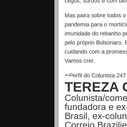
cegos, surdos e com bloq
Mas paira sobre todos 
pandemia para o morticí
imunidade do rebanho p
pelo próprio Bolsonaro. 
cuidando com a promess
Vamos crer.
TEREZA 
Colunista/comen
fundadora e ex
Brasil, ex-colu
Correio Brazil