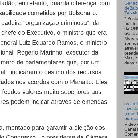
tadão, entretanto, guarda diferença com
Genebr
deBaj
sabilidade cometidos por Bolsonaro.
Teixeir
" Post
rdadeira “organização criminosa”, da
holofo
da ON
 chefe do Executivo, o ministro que era
Genebr
Moro 
general Luiz Eduardo Ramos, o ministro
sonhos
atreve
onal, Rogério Marinho, executor da
prende
Mas, n
mero de parlamentares que, por um
duas s.
gal, indicaram o destino dos recursos
ados nos acordos com o Planalto. Eles
 feudos valores muito superiores aos
ares podem indicar através de emendas
ca de 
invest
(com d
públic
Vídeo 
, montado para garantir a eleição dos
Canal 
Comen
do Congresso, o presidente da Câmara,