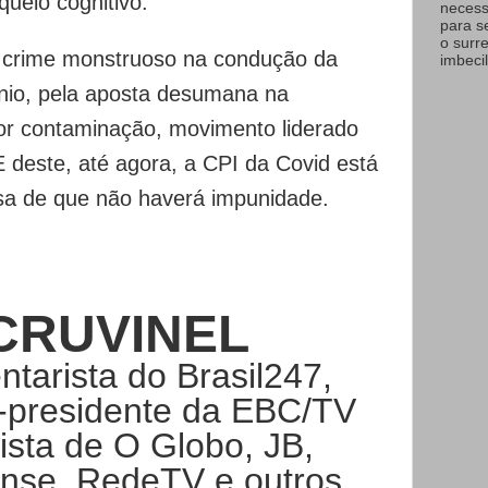
ueio cognitivo.
necess
para s
o surr
o crime monstruoso na condução da
imbecil
nio, pela aposta desumana na
or contaminação, movimento liderado
E deste, até agora, a CPI da Covid está
a de que não haverá impunidade.
CRUVINEL
tarista do Brasil247,
-presidente da EBC/TV
nista de O Globo, JB,
iense, RedeTV e outros