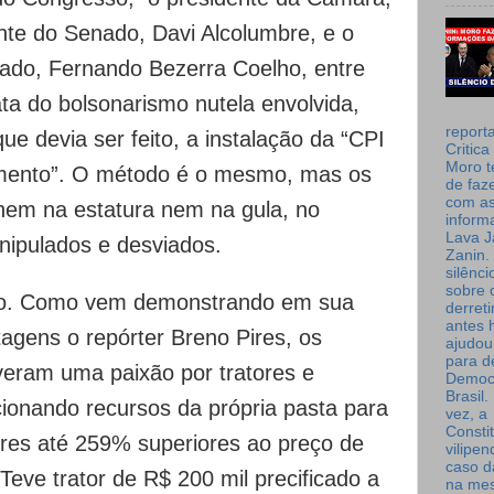
ente do Senado, Davi Alcolumbre, e o
ado, Fernando Bezerra Coelho, entre
ta do bolsonarismo nutela envolvida,
report
ue devia ser feito, a instalação da “CPI
Critica
Moro t
mento”. O método é o mesmo, mas os
de faz
com a
nem na estatura nem na gula, no
inform
Lava J
nipulados e desviados.
Zanin. 
silênc
sobre 
ção. Como vem demonstrando em sua
derret
antes 
tagens o repórter Breno Pires, os
ajudou
para de
eram uma paixão por tratores e
Democ
Brasil
ionando recursos da própria pasta para
vez, a
Consti
ores até 259% superiores ao preço de
vilipe
caso d
 Teve trator de R$ 200 mil precificado a
na me