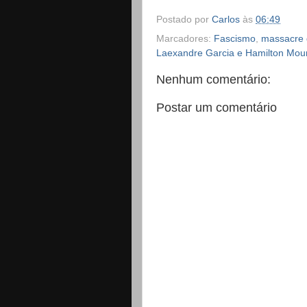
Postado por
Carlos
às
06:49
Marcadores:
Fascismo
,
massacre 
Laexandre Garcia e Hamilton Mou
Nenhum comentário:
Postar um comentário