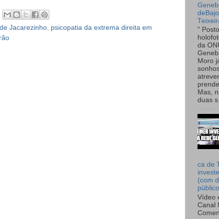
Genebr
deBaj
Teixeir
de Jacarezinho
,
psicopatia da extrema direita em
" Post
holofo
rão
da ON
Genebr
Moro 
sonhos
atreve
prende
Mas, n
duas s.
ca de 
invest
(com d
públic
Vídeo 
Canal 
Comen