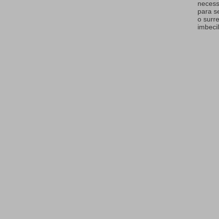
necess
para s
o surr
imbecil