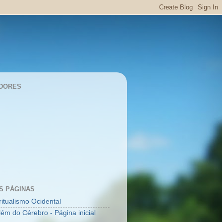
DORES
S PÁGINAS
ritualismo Ocidental
lém do Cérebro - Página inicial