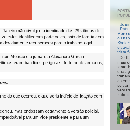
POST
POPU
Juan 
País:
de Janeiro não divulgou a identidade das 29 vítimas do
Moro e
eículos identificaram parte deles, pais de familia com
ou não
já devidamente recuperados para o trabalho legal.
Shakes
o cava
triste f
ilton Mourão e o jornalista Alexandre Garcia
Do El 
ítimas eram bandidos perigosos, fortemente armados,
mais q
tentad
que ag
trabal
as emp
ções:
se cor
verdad
tudo le.
o do que ocorreu, o que seria indício de ligação com
correu, mas endossam cegamente a versão policial,
imperdoável para um vice presidente e para um