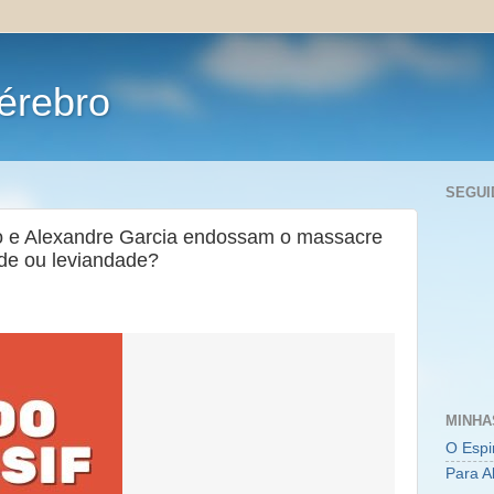
érebro
SEGUI
rão e Alexandre Garcia endossam o massacre
ade ou leviandade?
MINHA
O Espi
Para A