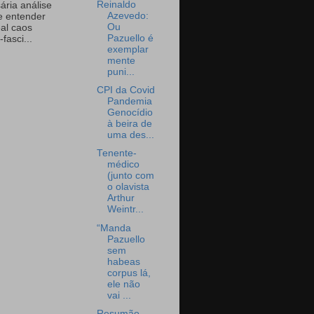
Reinaldo
ária análise
Azevedo:
e entender
Ou
eal caos
Pazuello é
-fasci...
exemplar
mente
puni...
CPI da Covid
Pandemia
Genocídio
à beira de
uma des...
Tenente-
médico
(junto com
o olavista
Arthur
Weintr...
“Manda
Pazuello
sem
habeas
corpus lá,
ele não
vai ...
Resumão