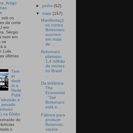
a. Artigo
►
junho
(52)
onas
a
▼
maio
(157)
o sob os
Manifestaçõ
tes da corte
es contra
U em
Bolsonaro
a, Sérgio
ocorrem
já nem em
em mais
 se
de ...
rá a
r Lula.
Bolsonaro
as últimas
planejou
..
1,4 milhão
de mortes
no Brasil
Tem
...
er
destr
Da britânica
ói a
The
Rede
Economist
Públi
: "Jair
Televisão e
Bolsonaro
e pesado
está s...
inheiro
o) na Globo
Fábrica para
produzir
extraído do
Butanvac,
Notícias
vacina
tada s