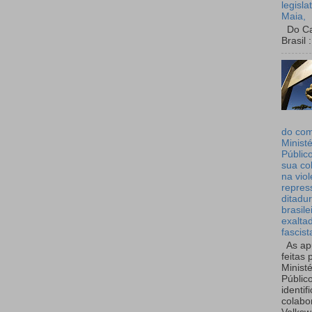
legisla
Maia,
Do Can
Brasil :
do co
Ministé
Públic
sua co
na viol
repres
ditadur
brasile
exalta
fascist
As ap
feitas 
Ministé
Públic
identif
colabo