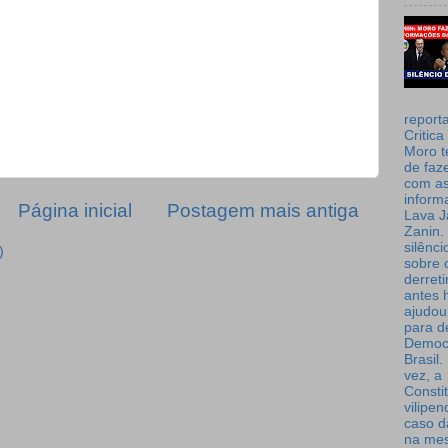
report
Critica
Moro t
de faz
com a
inform
Página inicial
Postagem mais antiga
Lava J
Zanin. 
silênc
)
sobre 
derret
antes 
ajudou
para de
Democ
Brasil
vez, a
Consti
vilipe
caso d
na me