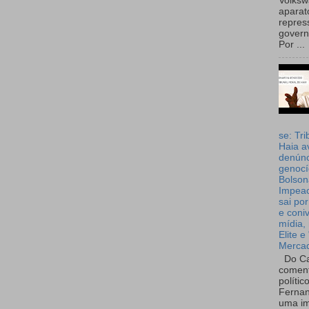
Volks
aparat
repres
governo
Por ...
se: Tri
Haia a
denúnc
genocí
Bolson
Impea
sai por
e coni
mídia, 
Elite e
Merca
Do Ca
coment
polític
Fernan
uma im