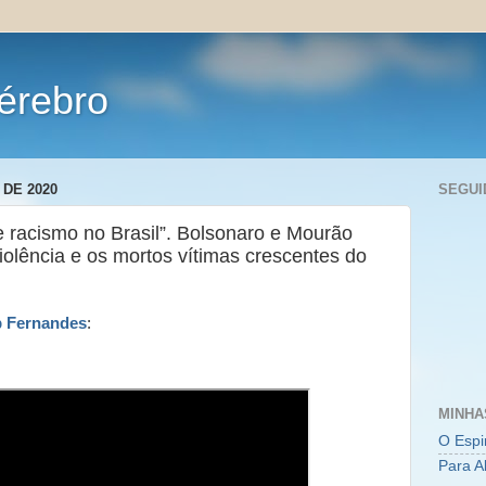
érebro
DE 2020
SEGUI
 racismo no Brasil”. Bolsonaro e Mourão
violência e os mortos vítimas crescentes do
 Fernandes
:
MINHA
O Espi
Para A