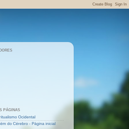
DORES
S PÁGINAS
ritualismo Ocidental
lém do Cérebro - Página inicial