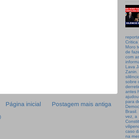
report
Critica
Moro t
de faz
com a
inform
Lava J
Zanin. 
silênc
sobre 
derret
antes 
ajudou
para de
Página inicial
Postagem mais antiga
Democ
Brasil
vez, a
)
Consti
vilipe
caso d
na me