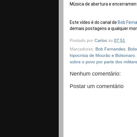
Música de abertura e encerramento
Este vídeo é do canal de 
Bob Fern
demais postagens a qualquer mo
Postado por
Carlos
às
07:51
Marcadores:
Bob Fernandes
,
Bols
hipocrisia de Mourão e Bolsonaro
sobre o povo por parte dos militar
Nenhum comentário:
Postar um comentário