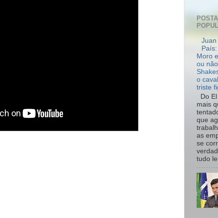
POST
POPU
Juan 
País:
Moro e
ou não
Shakes
o cava
triste f
Do El 
mais q
tentad
que ag
trabal
as emp
se cor
verdad
tudo le.