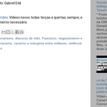
Genebr
: Gabriel Edé

deBaj
Teixeir
" Post
andes
. Vídeos novos todas terças e quintas, sempre, e 
holofo
mento necessário
da ON
Genebr
Moro 
sonhos
atreve
onarismo
,
discurso de ódio
,
Fascismo
,
negacionismo e
prende
,
racismo
,
racismo e misoginia entre militares
,
violência
Mas, n
es
duas s.
ca de 
invest
(com d
públic
Vídeo 
Canal 
Comen