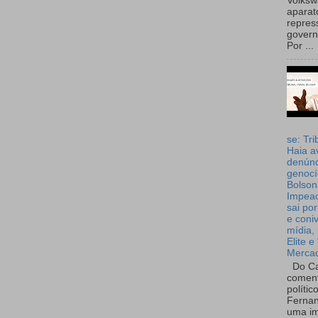
Volks
aparat
repres
governo
Por ...
se: Tri
Haia a
denúnc
genocí
Bolson
Impea
sai por
e coni
mídia, 
Elite e
Merca
Do Ca
coment
polític
Fernan
uma im