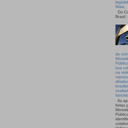
legisla
Maia,
Do Can
Brasil :
do co
Ministé
Públic
sua co
na viol
repres
ditadur
brasile
exalta
fascist
As ap
feitas 
Ministé
Públic
identif
colabo