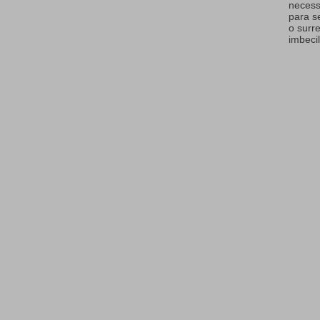
necess
para s
o surr
imbecil