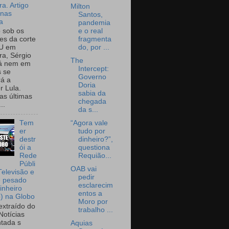
a. Artigo
Milton
onas
Santos,
a
pandemia
e o real
o sob os
fragmenta
tes da corte
do, por ...
U em
a, Sérgio
The
já nem em
Intercept:
 se
Governo
rá a
Doria
r Lula.
sabia da
as últimas
chegada
..
da s...
“Agora vale
Tem
tudo por
er
dinheiro?”,
destr
questiona
ói a
Requião...
Rede
Públi
OAB vai
Televisão e
pedir
e pesado
esclarecim
inheiro
entos a
o) na Globo
Moro por
extraído do
trabalho ...
Notícias
tada s
Aquias