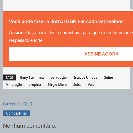
Você pode fazer o Jornal GGN ser cada vez melhor.
Assine
e faça parte desta caminhada para que ele se torne um
respeitado e forte.
ASSINE AGORA
TAGS
Beny Steinmetz
corrupção
Estados Unidos
Guiné
Mineração
propina
Sérgio Moro
Suiça
Vale
Carlos
às
17:17
Compartilhar
Nenhum comentário: