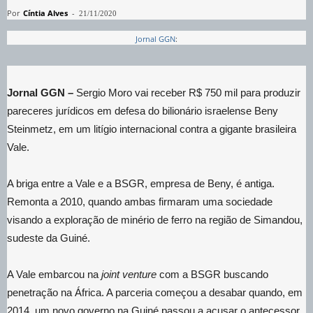
Por
Cíntia Alves
-
21/11/2020
Jornal GGN
:
Jornal GGN –
Sergio Moro vai receber R$ 750 mil para produzir
pareceres jurídicos em defesa do bilionário israelense Beny
Steinmetz, em um litígio internacional contra a gigante brasileira
Vale.
A briga entre a Vale e a BSGR, empresa de Beny, é antiga.
Remonta a 2010, quando ambas firmaram uma sociedade
visando a exploração de minério de ferro na região de Simandou,
sudeste da Guiné.
A Vale embarcou na
joint venture
com a BSGR buscando
penetração na África. A parceria começou a desabar quando, em
2014, um novo governo na Guiné passou a acusar o antecessor