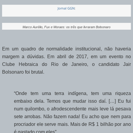
Jornal GGN
:
Marco Aurélio, Fux e Moraes: os três que livraram Bolsonaro
Em um quadro de normalidade institucional, não haveria
margem a dúvidas. Em abril de 2017, em um evento no
Clube Hebraica do Rio de Janeiro, o candidato Jair
Bolsonaro foi brutal.
“Onde tem uma terra indígena, tem uma riqueza
embaixo dela. Temos que mudar isso daí. […] Eu fui
num quilombo, o afrodescendente mais leve lá pesava
sete arrobas. Não fazem nada! Eu acho que nem para
procriador ele serve mais. Mais de R$ 1 bilhão por ano
é gastado com eles”.