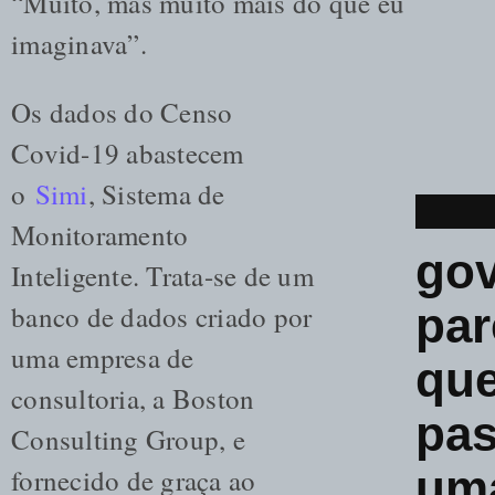
“Muito, mas muito mais do que eu
imaginava”.
Os dados do Censo
Covid-19 abastecem
o
Simi
, Sistema de
Monitoramento
go
Inteligente. Trata-se de um
par
banco de dados criado por
uma empresa de
que
consultoria, a Boston
pas
Consulting Group, e
um
fornecido de graça ao