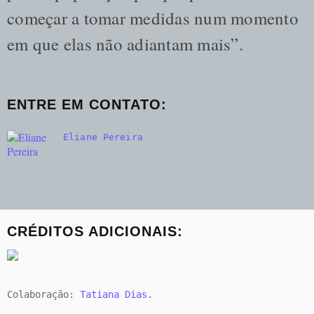
começar a tomar medidas num momento
em que elas não adiantam mais”.
ENTRE EM CONTATO
:
Eliane Pereira
CRÉDITOS ADICIONAIS:
Colaboração:
Tatiana Dias
.