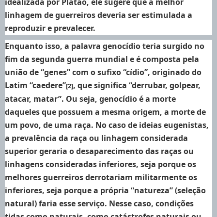
idealizada por Platão, ele sugere que a melhor
linhagem de guerreiros deveria ser estimulada a
reproduzir e prevalecer.
Enquanto isso, a palavra genocídio teria surgido no
fim da segunda guerra mundial e é composta pela
união de “genes” com o sufixo “cídio”, originado do
Latim “caedere”
, que significa “derrubar, golpear,
[2]
atacar, matar”. Ou seja, genocídio é a morte
daqueles que possuem a mesma origem, a morte de
um povo, de uma raça. No caso de ideias eugenistas,
a prevalência da raça ou linhagem considerada
superior geraria o desaparecimento das raças ou
linhagens consideradas inferiores, seja porque os
melhores guerreiros derrotariam militarmente os
inferiores, seja porque a própria “natureza” (seleção
natural) faria esse serviço. Nesse caso, condições
tidas como naturais, como catástrofes naturais ou