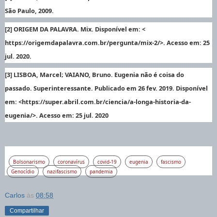
São Paulo, 2009.
[2] ORIGEM DA PALAVRA. Mix. Disponível em: <
https://origemdapalavra.com.br/pergunta/mix-2/>. Acesso em: 25
jul. 2020.
[3] LISBOA, Marcel; VAIANO, Bruno. Eugenia não é coisa do
passado. Superinteressante. Publicado em 26 fev. 2019. Disponível
em: <https://super.abril.com.br/ciencia/a-longa-historia-da-
eugenia/>. Acesso em: 25 jul. 2020
Bolsonarismo
coronavírus
covid-19
eugenia
fascismo
Genocídio
nazifascismo
pandemia
Carlos
às
08:58
Compartilhar