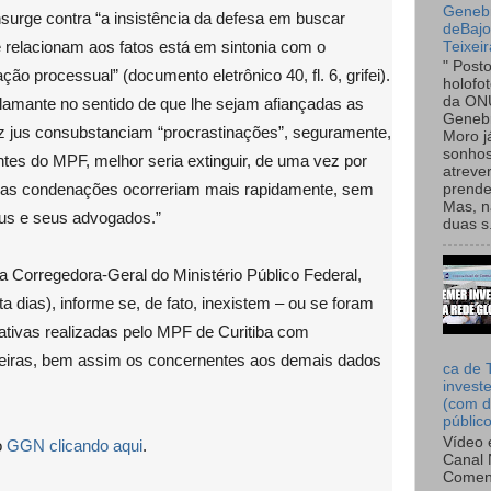
Genebr
nsurge contra “a insistência da defesa em buscar
deBaj
relacionam aos fatos está em sintonia com o
Teixeir
" Post
ção processual” (documento eletrônico 40, fl. 6, grifei).
holofo
da ON
clamante no sentido de que lhe sejam afiançadas as
Genebr
faz jus consubstanciam “procrastinações”, seguramente,
Moro 
sonhos
ntes do MPF, melhor seria extinguir, de uma vez por
atreve
m, as condenações ocorreriam mais rapidamente, sem
prende
Mas, n
us e seus advogados.”
duas s.
a Corregedora-Geral do Ministério Público Federal,
a dias), informe se, de fato, inexistem – ou se foram
tativas realizadas pelo MPF de Curitiba com
ngeiras, bem assim os concernentes aos demais dados
ca de 
invest
(com d
públic
Vídeo 
o
GGN clicando aqui
.
Canal 
Comen