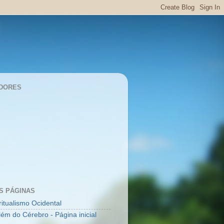
DORES
S PÁGINAS
ritualismo Ocidental
lém do Cérebro - Página inicial