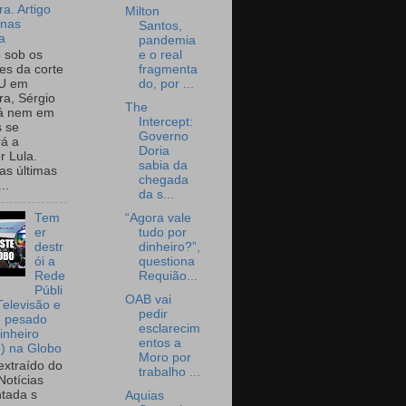
a. Artigo
Milton
onas
Santos,
a
pandemia
e o real
o sob os
fragmenta
tes da corte
do, por ...
U em
a, Sérgio
The
já nem em
Intercept:
 se
Governo
rá a
Doria
r Lula.
sabia da
as últimas
chegada
..
da s...
“Agora vale
Tem
tudo por
er
dinheiro?”,
destr
questiona
ói a
Requião...
Rede
Públi
OAB vai
Televisão e
pedir
e pesado
esclarecim
inheiro
entos a
o) na Globo
Moro por
extraído do
trabalho ...
Notícias
tada s
Aquias