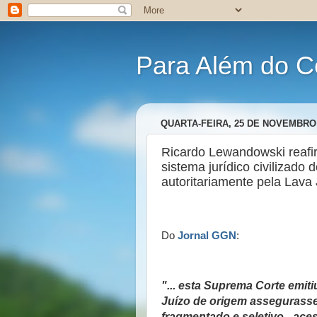
Para Além do C
QUARTA-FEIRA, 25 DE NOVEMBRO 
Ricardo Lewandowski reafir
sistema jurídico civilizad
autoritariamente pela Lava 
Do
Jornal GGN
:
"... esta Suprema Corte emit
Juízo de origem assegurasse
fragmentado e seletivo - ace