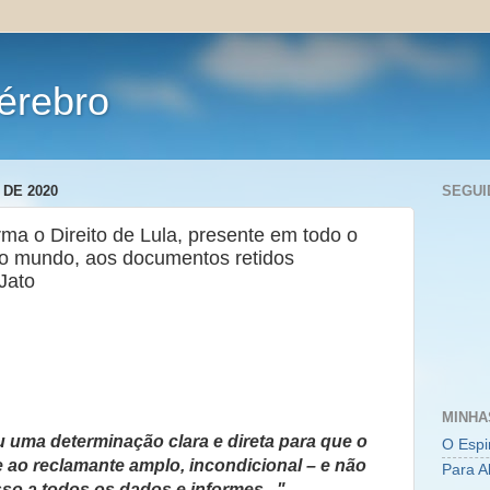
érebro
DE 2020
SEGUI
ma o Direito de Lula, presente em todo o
o do mundo, aos documentos retidos
Jato
MINHA
iu uma determinação clara e direta para que o
O Espi
 ao reclamante amplo, incondicional – e não
Para A
sso a todos os dados e informes..."