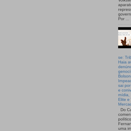
Volks
aparat
repres
governo
Por ...
se: Tri
Haia a
denúnc
genocí
Bolson
Impea
sai por
e coni
mídia, 
Elite e
Merca
Do Ca
coment
polític
Fernan
uma im