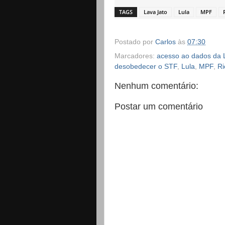
TAGS
Lava Jato
Lula
MPF
Postado por
Carlos
às
07:30
Marcadores:
acesso ao dados da 
desobedecer o STF
,
Lula
,
MPF
,
Ri
Nenhum comentário:
Postar um comentário