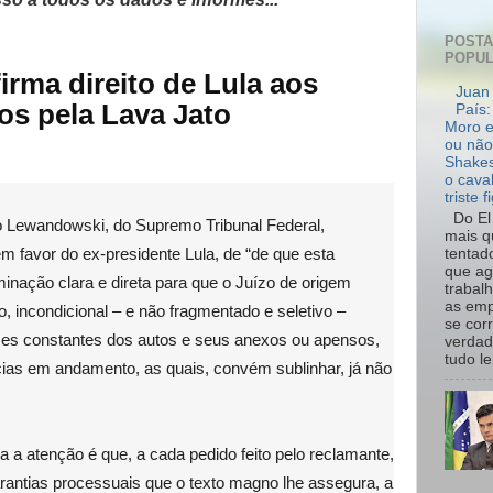
POST
POPU
rma direito de Lula aos
Juan 
os pela Lava Jato
País:
Moro e
ou não
Shakes
o cava
triste f
Do El 
o Lewandowski, do Supremo Tribunal Federal,
mais q
m favor do ex-presidente Lula, de “de que esta
tentad
que ag
nação clara e direta para que o Juízo de origem
trabal
as emp
 incondicional – e não fragmentado e seletivo –
se cor
mes constantes dos autos e seus anexos ou apensos,
verdad
tudo le.
cias em andamento, as quais, convém sublinhar, já não
 a atenção é que, a cada pedido feito pelo reclamante,
garantias processuais que o texto magno lhe assegura, a