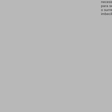
necess
para s
o surr
imbecil