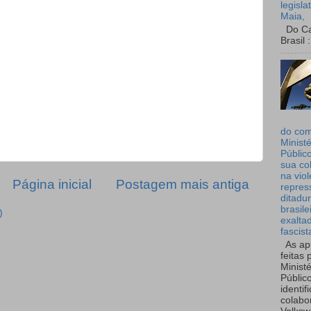
legisla
Maia,
Do Can
Brasil :
do co
Ministé
Públic
sua co
na viol
Página inicial
Postagem mais antiga
repres
ditadur
brasile
)
exalta
fascist
As ap
feitas 
Ministé
Públic
identif
colabo