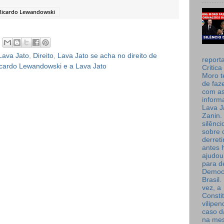
Ricardo Lewandowski
Lava Jato
,
Direito
,
Lava Jato se acha no direito de
report
cardo Lewandowski e a Lava Jato
Critica
Moro t
de faz
com a
inform
Lava J
Zanin. 
silênc
sobre 
derret
antes 
ajudou
para de
Democ
Brasil
vez, a
Consti
vilipe
caso d
na me