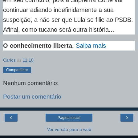
em seu currículo, pois a Suprema Corte vai
continuar adiando indefinidamente a sua
suspeição, a não ser que Lula se filie ao PSDB.
Afinal, como tucano será outra história...
O conhecimento liberta.
Saiba mais
Carlos
às
11:10
Compartilhar
Nenhum comentário:
Postar um comentário
‹
›
Página inicial
Ver versão para a web