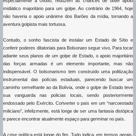
especialmente a Globo, reduzem as chances de obter apoio
midiático majoritário para um golpe. Ao contrário de 1964, hoje
não haveria o apoio unânime dos Barões da mídia, tornando a
aventura golpista mais tortuosa.
Contudo, o sonho fascista de instalar um Estado de Sítio e
conferir poderes ditatoriais para Bolsonaro segue vivo. Para tocar
adiante seus planos de um golpe de Estado, o apoio majoritário
das forças armadas é um elemento importante, mas não
indispensável. O bolsonarismo tem construído uma politização
instrumental das polícias estaduais, parecendo buscar um
caminho semelhante ao da Bolívia, onde o golpe de Estado teve
sua vanguarda nas policias locais, sendo posteriormente
endossado pelo Exército. Converter o país em um “narcoestado
miliciano”, infelizmente, está longe de ser uma fantasia distópica
e parece encontrar atualmente espaço para germinar no país.
A crise política está longe do fim. Tudo indica, em termos gerais,