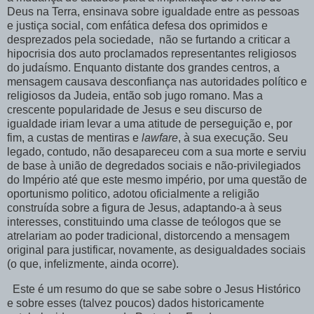
Deus na Terra, ensinava sobre igualdade entre as pessoas
e justiça social,
com enfática defesa dos oprimidos e
desprezados pela sociedade,
não se furtando a criticar a
hipocrisia dos auto proclamados representantes religiosos
do judaísmo. Enquanto distante dos grandes centros, a
mensagem causava desconfiança nas autoridades político e
religiosos da Judeia, então sob jugo romano. Mas a
crescente popularidade de Jesus e seu discurso de
igualdade iriam levar a uma atitude de perseguição e, por
fim, a custas de mentiras e
lawfare
, à sua execução. Seu
legado, contudo, não desapareceu com a sua morte e serviu
de base à união de degredados sociais e não-privilegiados
do Império até que este mesmo império, por uma questão de
oportunismo politico, adotou oficialmente a religião
construída sobre a figura de Jesus, adaptando-a à seus
interesses, constituindo uma classe de teólogos que se
atrelariam ao poder tradicional, distorcendo a mensagem
original para justificar, novamente, as desigualdades sociais
(o que, infelizmente, ainda ocorre).
Este é um resumo do que se sabe sobre o Jesus Histórico
e sobre esses (talvez poucos) dados historicamente