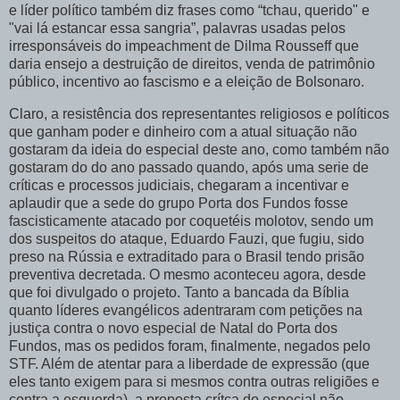
e líder político também diz frases como “tchau, querido" e
"vai lá estancar essa sangria”, palavras usadas pelos
irresponsáveis do impeachment de Dilma Rousseff que
daria ensejo a destruição de direitos, venda de patrimônio
público, incentivo ao fascismo e a eleição de Bolsonaro.
Claro, a resistência dos representantes religiosos e políticos
que ganham poder e dinheiro com a atual situação não
gostaram da ideia do especial deste ano, como também não
gostaram do do ano passado quando, após uma serie de
críticas e processos judiciais, chegaram a incentivar e
aplaudir que a sede do grupo Porta dos Fundos fosse
fascisticamente atacado por coquetéis molotov, sendo um
dos suspeitos do ataque, Eduardo Fauzi, que fugiu, sido
preso na Rússia e extraditado para o Brasil tendo prisão
preventiva decretada. O mesmo aconteceu agora, desde
que foi divulgado o projeto. Tanto a bancada da Bíblia
quanto líderes evangélicos adentraram com petições na
justiça contra o novo especial de Natal do Porta dos
Fundos, mas os pedidos foram, finalmente, negados pelo
STF. Além de atentar para a liberdade de expressão (que
eles tanto exigem para si mesmos contra outras religiões e
contra a esquerda), a proposta crítca do especial não