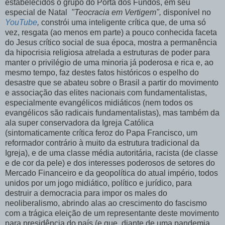
estabelecidos o grupo do Porta dos Fundos, em seu
especial de Natal
"Teocracia em Vertigem",
disponível no
YouTube
,
constrói uma inteligente crítica que, de uma só
vez, resgata (ao menos em parte) a pouco conhecida faceta
do Jesus crítico social de sua época, mostra a permanência
da hipocrisia religiosa atrelada a estruturas de poder para
manter o privilégio de uma minoria já poderosa e rica e, ao
mesmo tempo, faz destes fatos históricos o espelho do
desastre que se abateu sobre o Brasil a partir do movimento
e associação das elites nacionais com fundamentalistas,
especialmente evangélicos midiáticos (nem todos os
evangélicos são radicais fundamentalistas), mas também da
ala super conservadora da Igreja Católica
(sintomaticamente crítica feroz do Papa Francisco, um
reformador contrário à muito da estrutura tradicional da
Igreja), e de uma classe média autoritária, racista (de classe
e de cor da pele) e dos interesses poderosos de setores do
Mercado Financeiro e da geopolítica do atual império, todos
unidos por um jogo midiático, político e jurídico, para
destruir a democracia para impor os males do
neoliberalismo, abrindo alas ao crescimento do fascismo
com a trágica eleição de um representante deste movimento
para presidência do país (e que, diante de uma pandemia,