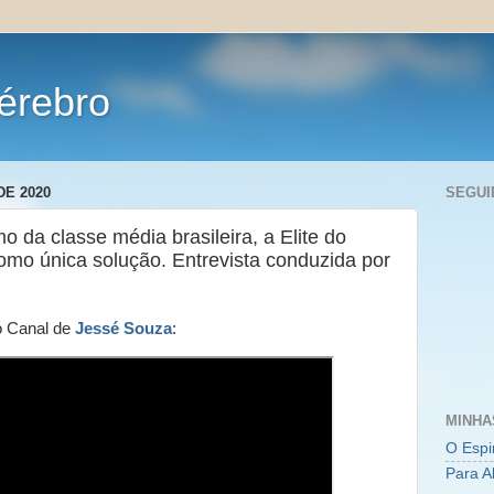
érebro
DE 2020
SEGUI
 da classe média brasileira, a Elite do
omo única solução. Entrevista conduzida por
 Canal de
Jessé Souza
:
MINHA
O Espi
Para A