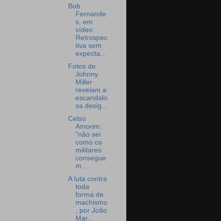
Bob
Fernande
s, em
vídeo:
Retrospec
tiva sem
expecta...
Fotos de
Johnny
Miller
revelam a
escandalo
sa desig...
Celso
Amorim:
“não sei
como os
militares
consegue
m...
A luta contra
toda
forma de
machismo
, por João
Mar...