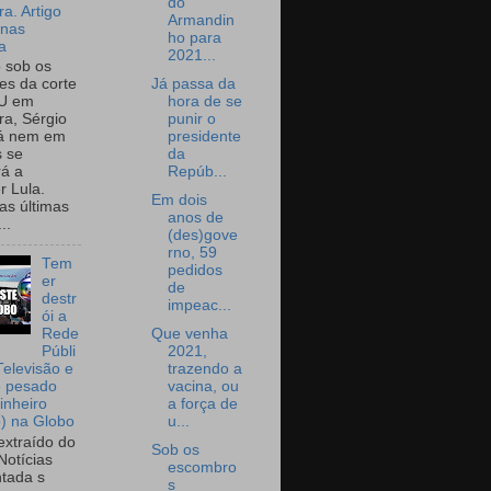
do
a. Artigo
Armandin
onas
ho para
a
2021...
o sob os
Já passa da
tes da corte
hora de se
U em
punir o
a, Sérgio
presidente
já nem em
da
 se
Repúb...
rá a
r Lula.
Em dois
as últimas
anos de
..
(des)gove
rno, 59
Tem
pedidos
er
de
destr
impeac...
ói a
Que venha
Rede
2021,
Públi
trazendo a
Televisão e
vacina, ou
e pesado
a força de
inheiro
u...
o) na Globo
extraído do
Sob os
Notícias
escombro
tada s
s