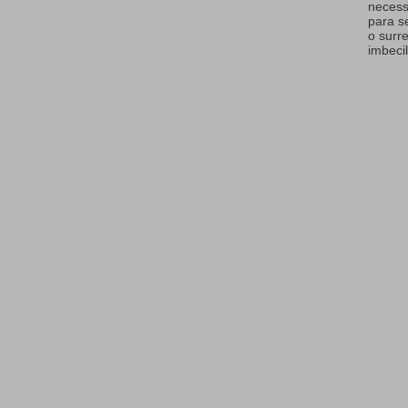
necess
para s
o surr
imbecil