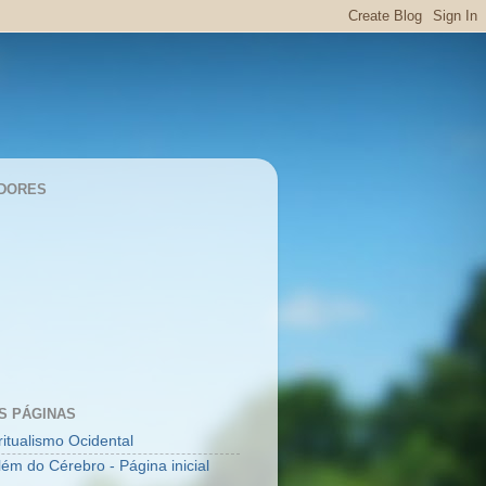
DORES
S PÁGINAS
ritualismo Ocidental
lém do Cérebro - Página inicial