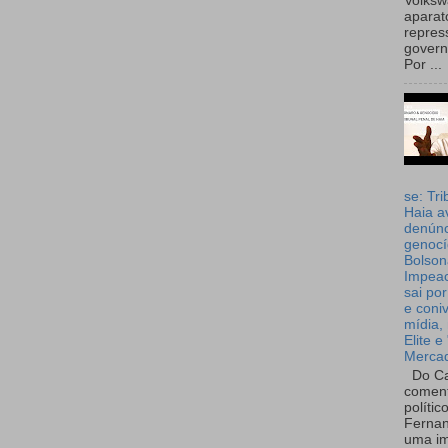
Volks
aparat
repres
governo
Por ...
se: Tri
Haia a
denúnc
genocí
Bolson
Impea
sai por
e coni
mídia, 
Elite e
Merca
Do Ca
coment
polític
Fernan
uma im