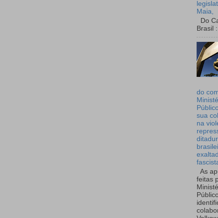
legisla
Maia,
Do Can
Brasil :
do co
Ministé
Públic
sua co
na viol
repres
ditadur
brasile
exalta
fascist
As ap
feitas 
Ministé
Públic
identif
colabo