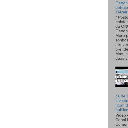
Genebr
deBaj
Teixeir
" Post
holofo
da ON
Genebr
Moro 
sonhos
atreve
prende
Mas, n
duas s.
ca de 
invest
(com d
públic
Vídeo 
Canal 
Comen