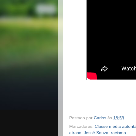
Postado por
Carlos
às
18:59
Marcadores:
Classe média autoritá
atraso
,
Jessé Souza
,
racismo