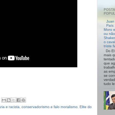
POST
POPU
Juan 
País:
Moro e
ou não
Shakes
o cava
triste f
Do El 
mais q
tentad
que ag
trabal
as emp
se cor
verdad
tudo le.
ria e racista
,
conservadorismo e falo moralismo
,
Elite do