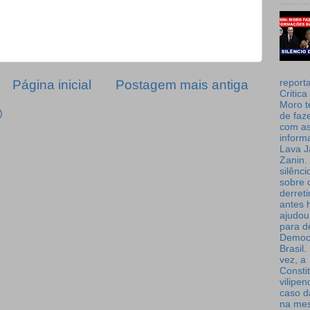
report
Página inicial
Postagem mais antiga
Critica
Moro t
)
de faz
com a
inform
Lava J
Zanin. 
silênc
sobre 
derret
antes 
ajudou
para de
Democ
Brasil
vez, a
Consti
vilipe
caso d
na me