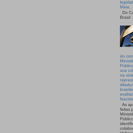
legisla
Maia,
Do Can
Brasil :
do co
Ministé
Públic
sua co
na viol
repres
ditadur
brasile
exalta
fascist
As ap
feitas 
Ministé
Públic
identif
colabo