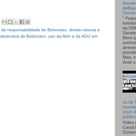
Genebr
deBaj
Teixeir
" Post
holofo
da ON
 de responsabilidade de Bolsonaro
,
direita raivosa e
Genebr
destrutiva de Bolsonaro
,
uso da Abin e da AGU em
Moro 
sonhos
atreve
prende
Mas, n
duas s.
ca de 
invest
(com d
públic
Vídeo 
Canal 
Comen