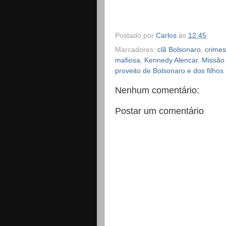
Postado por
Carlos
às
12:45
Marcadores:
clã Bolsonaro
,
crimes
mafiosa
,
Kennedy Alencar
,
Missão 
proveito de Bolsonaro e dos filhos
Nenhum comentário:
Postar um comentário