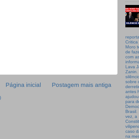
report
Critica
Moro t
de faz
com a
inform
Lava J
Zanin. 
silênc
sobre 
Página inicial
Postagem mais antiga
derret
antes 
ajudou
)
para de
Democ
Brasil
vez, a
Consti
vilipe
caso d
na me