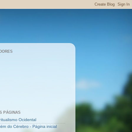
DORES
S PÁGINAS
ritualismo Ocidental
lém do Cérebro - Página inicial