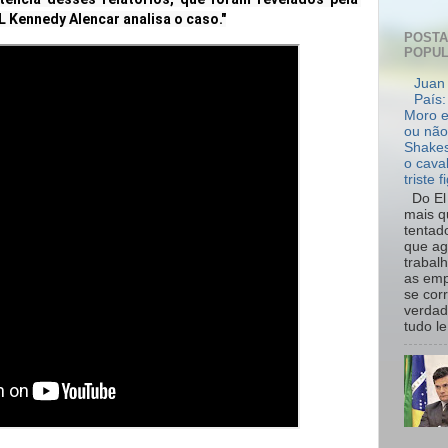
L Kennedy Alencar analisa o caso."
POST
POPU
Juan 
País:
Moro e
ou não
Shakes
o cava
triste f
Do El 
mais q
tentad
que ag
trabal
as emp
se cor
verdad
tudo le.