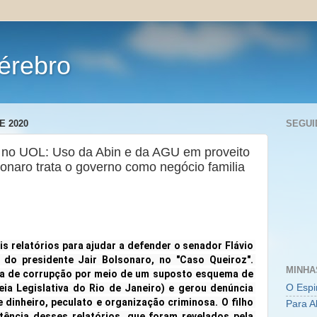
érebro
E 2020
SEGUI
 no UOL: Uso da Abin e da AGU em proveito
naro trata o governo como negócio familia
s relatórios para ajudar a defender o senador Flávio 
o do presidente Jair Bolsonaro, no "Caso Queiroz". 
MINHA
cia de corrupção por meio de um suposto esquema de 
O Espi
eia Legislativa do Rio de Janeiro) e gerou denúncia 
 dinheiro, peculato e organização criminosa. O filho 
Para A
tência desses relatórios, que foram revelados pela 