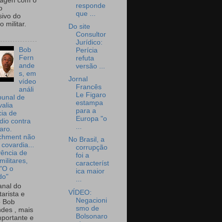
wagen com o
responde
o
que ...
sivo do
 militar.
Do site
Consultor
Jurídico:
Bob
Perícia
Fern
refuta
ande
versão ...
s, em
Jornal
vídeo
Francês
análi
Le Figaro
bunal de
estampa
valia
para a
ia de
Europa "o
dio contra
...
aro.
chment não
No Brasil, a
 covardia...
corrupção
vência de
foi a
militares,
característ
 "O o
ica maior
do"
...
nal do
VÍDEO:
arista e
Negacioni
o Bob
smo de
des , mais
Bolsonaro
portante e