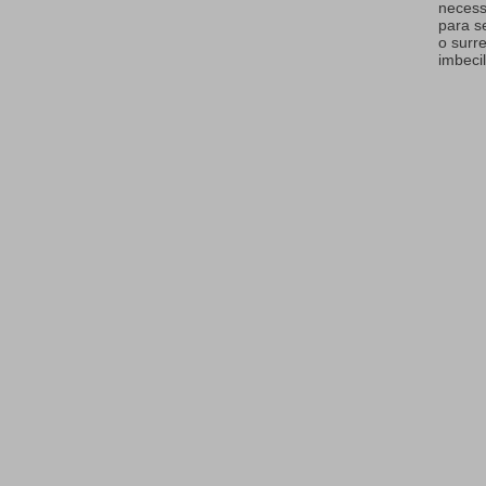
necess
para s
o surr
imbecil