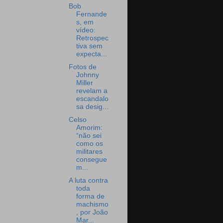
Bob
Fernande
s, em
vídeo:
Retrospec
tiva sem
expecta...
Fotos de
Johnny
Miller
revelam a
escandalo
sa desig...
Celso
Amorim:
“não sei
como os
militares
consegue
m...
A luta contra
toda
forma de
machismo
, por João
Mar...