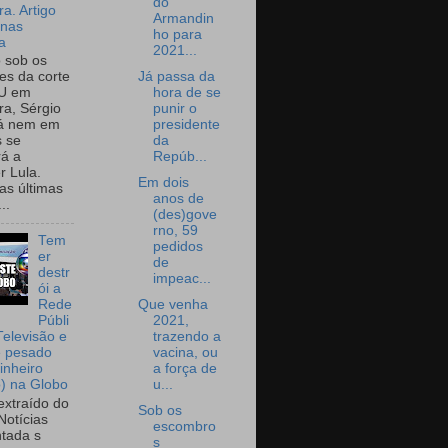
do
a. Artigo
Armandin
onas
ho para
a
2021...
o sob os
Já passa da
tes da corte
hora de se
U em
punir o
a, Sérgio
presidente
já nem em
da
 se
Repúb...
rá a
r Lula.
Em dois
as últimas
anos de
..
(des)gove
rno, 59
Tem
pedidos
er
de
destr
impeac...
ói a
Que venha
Rede
2021,
Públi
trazendo a
Televisão e
vacina, ou
e pesado
a força de
inheiro
u...
o) na Globo
extraído do
Sob os
Notícias
escombro
tada s
s