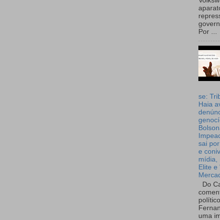
Volks
aparat
repres
governo
Por ...
se: Tri
Haia a
denúnc
genocí
Bolson
Impea
sai por
e coni
mídia, 
Elite e
Merca
Do Ca
coment
polític
Fernan
uma im