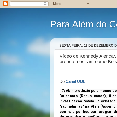
Para Além do C
SEXTA-FEIRA, 11 DE DEZEMBRO D
Vídeo de Kennedy Alencar,
próprio mostram como Bolso
Do
Canal UOL
:
"A Abin produziu pelo menos doi
Bolsonaro (Republicanos), filh
Investigação revelou a existên
"rachadinhas" na Alerj (Assembl
contra o político por lavagem de
do presidente confirmou a exis