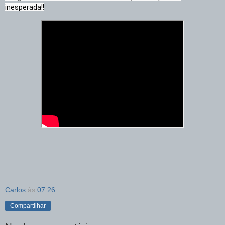
inesperada!!
Carlos
às
07:26
Compartilhar