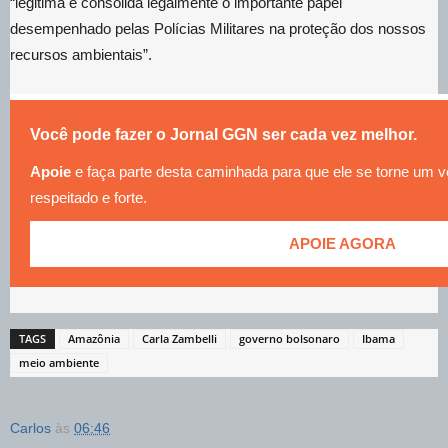
“legitima e consolida legalmente o importante papel
desempenhado pelas Polícias Militares na proteção dos nossos
recursos ambientais”.
Você pode fazer o Jornal GGN ser cada vez melhor.
Apoie
e faça parte desta caminhada para que ele se torne um v
respeitado e forte.
APOIE AGORA
TAGS
Amazônia
Carla Zambelli
governo bolsonaro
Ibama
meio ambiente
Carlos
às
06:46