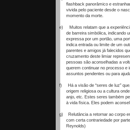
flashback panorâmico e estranham
vivida pelo paciente desde o nasc
momento da morte.
e)
Muitos relatam que a experiênci
de barreira simbólica, indicando 
expressa por um portão, uma por
indica entrada ou limite de um o
parentes e amigos já falecidos 
cruzamento deste limiar represent
pessoas são aconselhadas a volta
querem continuar no processo e ir
assuntos pendentes ou para ajud
f)
Há a visão de “seres de luz” qu
origem religiosa ou a cultura on
anjo, etc. Estes seres também pe
à vida física. Eles podem aconsel
g)
Relutância a retornar ao corpo e
com certa contrariedade por part
Reynolds)