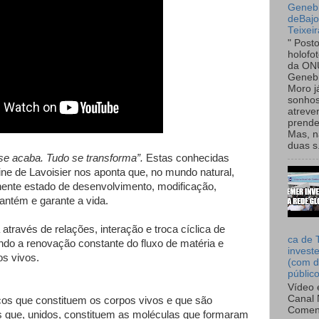
Genebr
deBaj
Teixeir
" Post
holofo
da ON
Genebr
Moro 
sonhos
atreve
prende
Mas, n
duas s.
 se acaba. Tudo se transforma”.
Estas conhecidas
ine de Lavoisier nos aponta que, no mundo natural,
ente estado de desenvolvimento, modificação,
ntém e garante a vida.
através de relações, interação e troca cíclica de
ca de 
do a renovação constante do fluxo de matéria e
invest
s vivos.
(com d
públic
Vídeo 
Canal 
cos que constituem os corpos vivos e que são
Comen
 que, unidos, constituem as moléculas que formaram