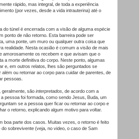
ente rápido, mas integral, de toda a experiência
imento (por vezes, desde a vida intrauterina) até o
a do túnel é encerrada com a visão de alguma espécie
um ponto de não retorno. Esta barreira pode ser
ta, uma ponte, um muro ou qualquer outra coisa que
utra realidade. Nesta ocasião é comum a visão de mais
que amorosamente os recebem e que avisam que o
a a morte definitiva do corpo. Neste ponto, algumas
r e, em outros relatos, lhes são perguntados se
 além ou retornar ao corpo para cuidar de parentes, de
ar pessoas.
e, geralmente, são
interpretados
, de acordo com a
de a pessoa foi formada, como sendo Jesus, Buda, um
rguntam se a pessoa quer ficar ou retornar ao corpo e
har o retorno, explicando algum motivo para voltar.
m boa parte dos casos. Muitas vezes, o retorno é feito
e do sobrevivente (veja, no video, o caso de Sam