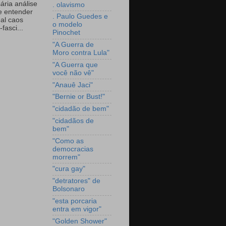
ária análise
. olavismo
e entender
. Paulo Guedes e
eal caos
o modelo
-fasci...
Pinochet
"A Guerra de
Moro contra Lula"
"A Guerra que
você não vê"
"Anauê Jaci"
"Bernie or Bust!"
"cidadão de bem"
"cidadãos de
bem"
"Como as
democracias
morrem"
"cura gay"
"detratores" de
Bolsonaro
"esta porcaria
entra em vigor"
"Golden Shower"