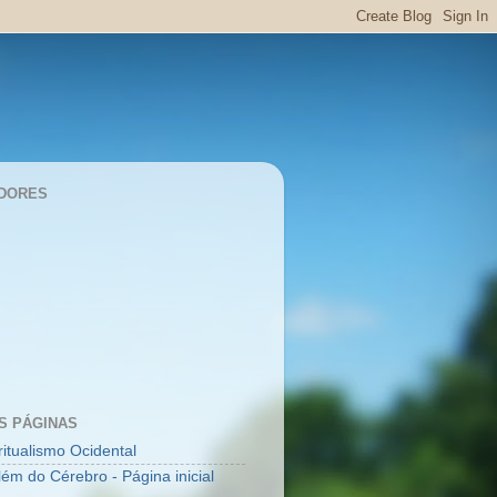
DORES
S PÁGINAS
ritualismo Ocidental
lém do Cérebro - Página inicial