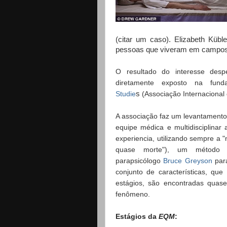
(citar um caso). Elizabeth Kübl
pessoas que viveram em campos 
O resultado do interesse des
diretamente exposto na fu
Studie
s
(Associação Internacional
A associação faz um levantamento 
equipe médica e multidisciplina
experiencia, utilizando sempre a 
quase morte"), um método cri
parapsicólogo
Bruce Greyson
para
conjunto de características, qu
estágios, são encontradas quas
fenômeno.
Estágios da
EQM
: