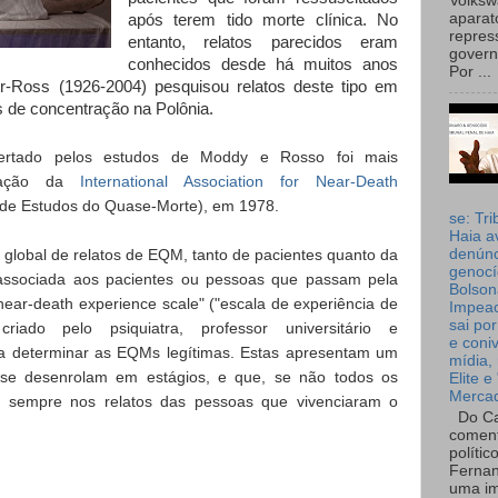
Volks
aparat
após terem tido morte clínica. No
repres
entanto, relatos parecidos eram
governo
conhecidos desde há muitos anos
Por ...
er-Ross (1926-2004) pesquisou relatos deste tipo em
de concentração na Polônia.
pertado pelos estudos de Moddy e Rosso foi mais
ndação da
International Association for Near-Death
 de Estudos do Quase-Morte), em 1978.
se: Tri
Haia a
global de relatos de EQM, tanto de pacientes quanto da
denúnc
genocí
r associada aos pacientes ou pessoas que passam pela
Bolson
"near-death experience scale" ("escala de experiência de
Impea
sai por
ado pelo psiquiatra, professor universitário e
e coni
 determinar as EQMs legítimas. Estas apresentam um
mídia, 
e se desenrolam em estágios, e que, se não todos os
Elite e
Merca
e sempre nos relatos das pessoas que vivenciaram o
Do Ca
coment
polític
Fernan
uma im