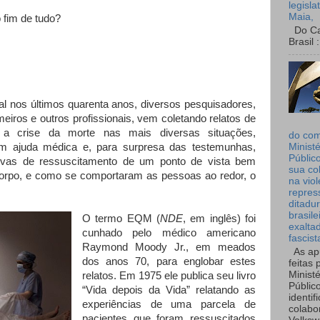
legisla
Maia,
 fim de tudo?
Do Can
Brasil :
 nos últimos quarenta anos, diversos pesquisadores,
eiros e outros profissionais, vem coletando relatos de
 a crise da morte nas mais diversas situações,
do co
om ajuda médica e, para surpresa das testemunhas,
Ministé
Públic
tivas de ressuscitamento de um ponto de vista bem
sua co
corpo, e como se comportaram as pessoas ao redor, o
na viol
repres
ditadur
brasile
O termo EQM (
NDE
, em inglês) foi
exalta
cunhado pelo médico americano
fascist
Raymond Moody Jr., em meados
As ap
dos anos 70, para englobar estes
feitas 
Ministé
relatos. Em 1975 ele publica seu livro
Públic
“Vida depois da Vida” relatando as
identif
experiências de uma parcela de
colabo
pacientes que foram ressuscitados