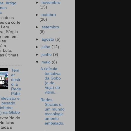
►
novembro
a. Artigo
(15)
onas
a
►
outubro
o sob os
(20)
tes da corte
►
setembro
U em
(8)
a, Sérgio
já nem em
►
agosto
(6)
 se
rá a
►
julho
(12)
r Lula.
►
junho
(9)
as últimas
..
▼
maio
(8)
A ridícula
Tem
tentativa
er
da Gobo
destr
(e de
ói a
Veja) de
Rede
vitimi...
Públi
Televisão e
Redes
e pesado
Sociais e
inheiro
um mundo
o) na Globo
tecnologic
extraído do
amente
Notícias
embalado.
tada s
..