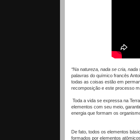
“Na natureza, nada se cria, nada
palavras do químico francês Anto
todas as coisas estão em perman
recomposição e este processo ma
Toda a vida se expressa na Terra 
elementos com seu meio, garantin
energia que formam os organismo
De fato, todos os elementos bási
formados por elementos atômicos