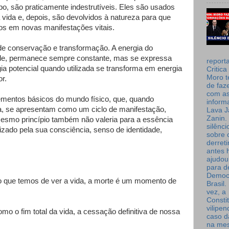
po, são praticamente indestrutíveis. Eles são usados
a vida e, depois, são devolvidos à natureza para que
os em novas manifestações vitais.
de conservação e transformação. A energia do
ade, permanece sempre constante, mas se expressa
report
 potencial quando utilizada se transforma em energia
Critica
Moro t
r.
de faz
com a
ementos básicos do mundo físico, que, quando
inform
a, se apresentam como um ciclo de manifestação,
Lava J
Zanin. 
esmo princípio também não valeria para a essência
silênc
izado pela sua consciência, senso de identidade,
sobre 
derret
antes 
ajudou
para de
Democ
o que temos de ver a vida, a morte é um momento de
Brasil
vez, a
Consti
vilipe
mo o fim total da vida, a cessação definitiva de nossa
caso d
na me