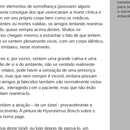
necess
uem elementos de semelhança (possuem alguns
para s
o surr
ria consegue dos que vivenciaram a morte clínica e
imbecil
m ver seu próprio corpo bem como os médicos,
entes ou mortes súbitas, os amigos tentando reanima-
iado, quase sempre acima destes. Muitos se
ios chegam mesmo a estranhar o fato de que tentem
 se sentem plenamente vivos, com um corpo idêntico,
e embaixo, neste momento.
dores e, por vezes, sentem uma grande calma e uma
o de si e do ambiente, não se sentindo realmente
s relatos, pode haver a sensação de uma presença
ente, mas que nem sempre é visível, embora possam
ou amigos já falecidos também são normalmente vistos
s, interagindo com o paciente, mas que não ésão
ntam reanima-lo.
ambém a atração – de um túnel - provavelmente a
nascimento. A pintura de Hyeronimus Bosch sobre o
sta home page.
sia deste túnel, ou logo depois de passá-lo, um