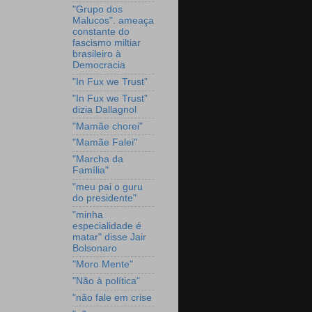
"Grupo dos
Malucos". ameaça
constante do
fascismo miltiar
brasileiro à
Democracia
"In Fux we Trust"
"In Fux we Trust"
dizia Dallagnol
"Mamãe chorei"
"Mamãe Falei"
"Marcha da
Família"
"meu pai o guru
do presidente"
"minha
especialidade é
matar" disse Jair
Bolsonaro
"Moro Mente"
"Não à política"
"não fale em crise