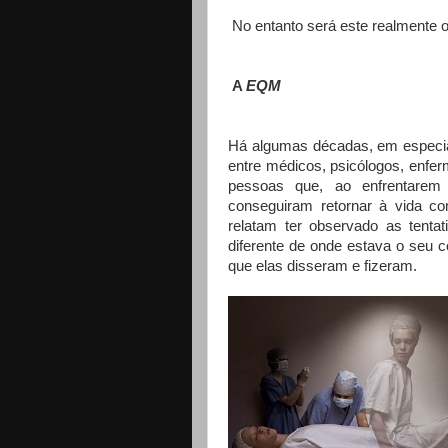
No entanto será este realmente o
A
EQM
Há algumas décadas, em especial
entre médicos, psicólogos, enferm
pessoas que, ao enfrentarem
conseguiram retornar à vida c
relatam ter observado as tenta
diferente de onde estava o seu 
que elas disseram e fizeram.