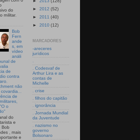
wagen com o
►
2013
(128)
o
►
2012
(52)
sivo do
 militar.
►
2011
(40)
►
2010
(12)
Bob
Fern
MARCADORES
ande
s, em
-areceres
vídeo
jurídicos
análi
.
bunal de
valia
. Codesvaf de
ia de
Arthur Lira e as
dio contra
contas de
aro.
Michelle
chment não
. crise
 covardia...
vência de
. filhos do capitão
militares,
. ignorância
 "O o
do"
. Jornada Mundial
nal do
da Juventude
arista e
. nazismo no
o Bob
governo
des , mais
Bolsonaro
portante e