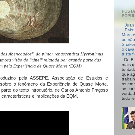
POST
POPU
Juan 
País:
Moro e
ou não
Shakes
o cava
dos Abençoados", do pintor renascentista Hyeronimus
triste f
Do El 
amosa visão do "túnel" relatada por grande parte das
mais q
m pela Experiência de Quase Morte (EQM)
tentad
que ag
roduzido pela ASSEPE, Associação de Estudos e
trabal
as emp
, sobre o fenômeno da Experiência de Quase Morte.
se cor
parte do texto introdutório, de Carlos Antonio Fragoso
verdad
características e implicações da EQM.
tudo le.