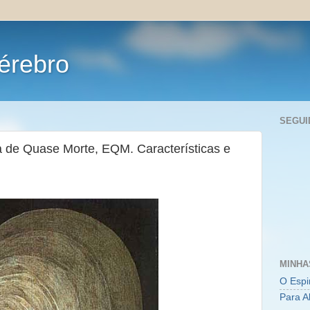
érebro
SEGUI
 de Quase Morte, EQM. Características e
MINHA
O Espi
Para A