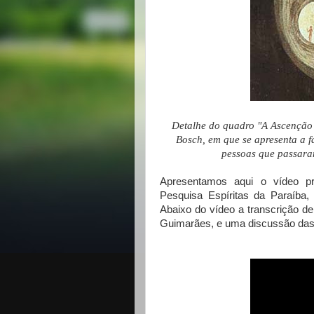
Detalhe do quadro "A Ascenção 
Bosch, em que se apresenta a f
pessoas que passara
Apresentamos aqui o vídeo p
Pesquisa Espíritas da Paraíba
Abaixo do vídeo a transcrição de 
Guimarães, e uma discussão das 