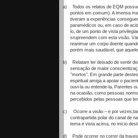
a)
Todos os relatos de EQM poss
pontos em comum). A imensa maio
tiveram a experiências consegue
paramédicos ou, em caso de acid
lo, de um ponto de vista privileg
srupreendem com esta visão. Vár
reanimar um corpo doente quando
porém mais saudável, que aquel
b)
Relatam ter deixado de sentir 
sensação de maior conscientizaçã
"mortos". Em grande parte deste
espiritual amiga a apoiar o paci
ouvi-la ou entende-la. Parentes 
na ocasião, como pessoas normai
percebidos pelas pessoas que te
c)
Ocorre a visão – e por vezes,t
contrapartida polar do canal de 
tema é vista acima, no início de
d)
Pode ocorrer no correr da traves