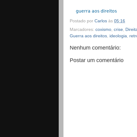
guerra aos direitos
Postado por
Carlos
às
05:16
Marcadores:
coxismo
,
crise
,
Direit
Guerra aos direitos
,
ideologia
,
ret
Nenhum comentário:
Postar um comentário