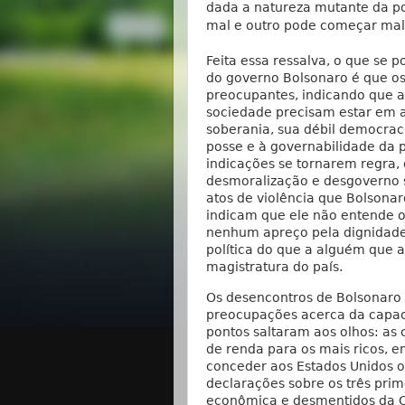
dada a natureza mutante da p
mal e outro pode começar mal
Feita essa ressalva, o que se 
do governo Bolsonaro é que os
preocupantes, indicando que a
sociedade precisam estar em a
soberania, sua débil democrac
posse e à governabilidade da 
indicações se tornarem regra,
desmoralização e desgoverno sã
atos de violência que Bolsonaro
indicam que ele não entende o
nenhum apreço pela dignidade 
política do que a alguém que a
magistratura do país.
Os desencontros de Bolsonaro
preocupações acerca da capaci
pontos saltaram aos olhos: as
de renda para os mais ricos, e
conceder aos Estados Unidos o d
declarações sobre os três pri
econômica e desmentidos da Cas