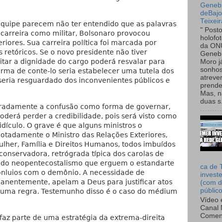
Genebr
deBaj
Teixeir
quipe parecem não ter entendido que as palavras
" Post
arreira como militar, Bolsonaro provocou
holofo
riores. Sua carreira política foi marcada por
da ON
 retóricos. Se o novo presidente não tiver
Genebr
itar a dignidade do cargo poderá resvalar para
Moro 
sonhos
rma de conte-lo seria estabelecer uma tutela dos
atreve
 seria resguardado dos inconvenientes públicos e
prende
Mas, n
duas s.
eradamente a confusão como forma de governar,
Poderá perder a credibilidade, pois será visto como
dículo. O grave é que alguns ministros o
otadamente o Ministro das Relações Exteriores,
ulher, Família e Direitos Humanos, todos imbuídos
conservadora, retrógrada típica dos carolas de
as do neopentecostalismo que erguem o estandarte
ca de 
onluios com o demônio. A necessidade de
invest
anentemente, apelam a Deus para justificar atos
(com d
públic
 uma regra. Testemunho disso é o caso do médium
Vídeo 
Canal 
Comen
faz parte de uma estratégia da extrema-direita