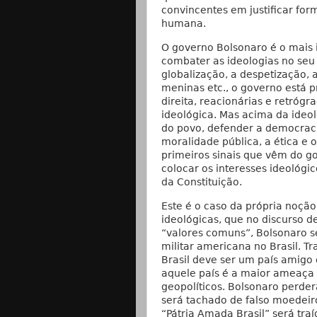
convincentes em justificar for
humana.
O governo Bolsonaro é o mais 
combater as ideologias no seu 
globalização, a despetização, 
meninas etc., o governo está 
direita, reacionárias e retróg
ideológica. Mas acima da ideol
do povo, defender a democracia
moralidade pública, a ética e o
primeiros sinais que vêm do g
colocar os interesses ideológi
da Constituição.
Este é o caso da própria noçã
ideológicas, que no discurso 
“valores comuns”, Bolsonaro s
militar americana no Brasil. T
Brasil deve ser um país amigo
aquele país é a maior ameaça à
geopolíticos. Bolsonaro perde
será tachado de falso moedeiro
“Pátria Amada Brasil” será traí