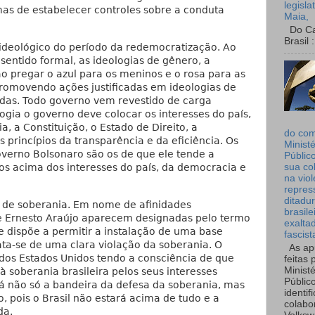
legisla
mas de estabelecer controles sobre a conduta
Maia,
Do Can
Brasil :
ideológico do período da redemocratização. Ao
sentido formal, as ideologias de gênero, a
ao pregar o azul para os meninos e o rosa para as
promovendo ações justificadas em ideologias de
radas. Todo governo vem revestido de carga
ogia o governo deve colocar os interesses do país,
, a Constituição, o Estado de Direito, a
do co
s princípios da transparência e da eficiência. Os
Ministé
overno Bolsonaro são os de que ele tende a
Públic
cos acima dos interesses do país, da democracia e
sua co
na viol
repres
ditadur
o de soberania. Em nome de afinidades
brasile
de Ernesto Araújo aparecem designadas pelo termo
exalta
e dispõe a permitir a instalação de uma base
fascist
rata-se de uma clara violação da soberania. O
As ap
 dos Estados Unidos tendo a consciência de que
feitas 
Ministé
 soberania brasileira pelos seus interesses
Públic
rá não só a bandeira da defesa da soberania, mas
identif
, pois o Brasil não estará acima de tudo e a
colabo
da.