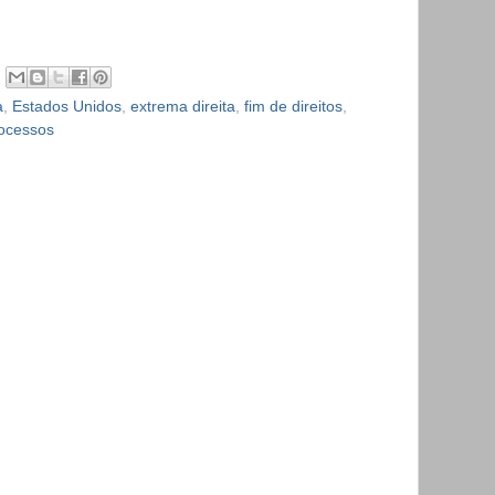
a
,
Estados Unidos
,
extrema direita
,
fim de direitos
,
rocessos