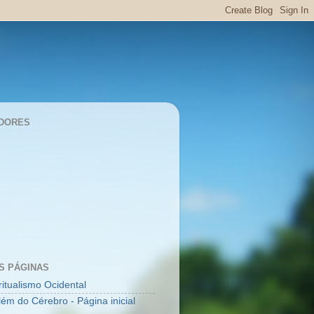
DORES
S PÁGINAS
ritualismo Ocidental
lém do Cérebro - Página inicial