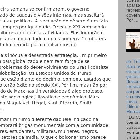
Volks
aparat
imeira semana se confirmarem, o governo
repres
ado de agudas divisões internas, mas suscitará
governo
Por ...
iais e políticos. A revolução de gênero é um fato
os tempos por igualdade. O século XXI vem sendo
heres em todas as atividades. Elas tomarão o
uistarão a igualdade com os homens. Combater a
talha perdida para o bolsonarismo.
ais inócua e desastrada estratégia. Em primeiro
m país globalizado e nem tem força de se
se: Tri
Haia a
 problemas do desenvolvimento do Brasil consiste
denúnc
globalização. Os Estados Unidos de Trump
genocí
e estão diante do declínio. Somente Estados que
Bolson
o terão êxito no século XXI. Por fim, mas não por
Impea
udo de Marx nas Universidades é algo grotesco.
sai por
e coni
o sociológico, filosófico e econômico, Marx
mídia, 
o Maquiavel, Hegel, Kant, Ricardo, Smith,
Elite e
c.
Merca
Do Ca
omar um rumo diferente daquele indicado na
coment
comprará brigas monumentais com a comunidade
polític
s, estudantes, militares, mulheres, negros,
Fernan
 setores da mídia. O que o bolsonarismo parece
uma im