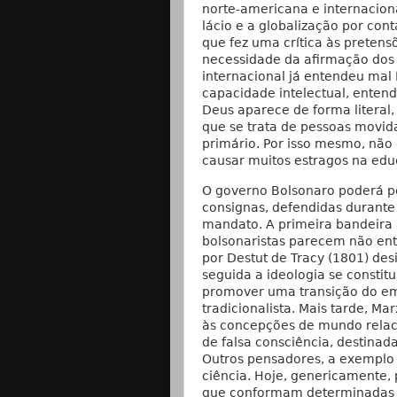
norte-americana e internacion
lácio e a globalização por co
que fez uma crítica às pretens
necessidade da afirmação dos p
internacional já entendeu mal 
capacidade intelectual, entend
Deus aparece de forma literal, 
que se trata de pessoas movida
primário. Por isso mesmo, não
causar muitos estragos na educa
O governo Bolsonaro poderá p
consignas, defendidas durante
mandato. A primeira bandeira 
bolsonaristas parecem não ent
por Destut de Tracy (1801) des
seguida a ideologia se constit
promover uma transição do emp
tradicionalista. Mais tarde, Mar
às concepções de mundo relac
de falsa consciência, destinad
Outros pensadores, a exemplo
ciência. Hoje, genericamente,
que conformam determinadas v