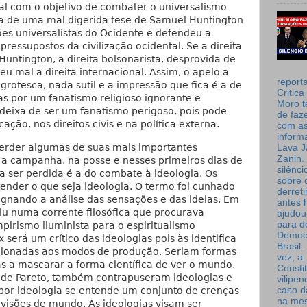
al com o objetivo de combater o universalismo
nta de uma mal digerida tese de Samuel Huntington
ões universalistas do Ocidente e defendeu a
ressupostos da civilização ocidental. Se a direita
Huntington, a direita bolsonarista, desprovida de
eu mal a direita internacional. Assim, o apelo a
report
grotesca, nada sutil e a impressão que fica é a de
Critica
s por um fanatismo religioso ignorante e
Moro t
 deixa de ser um fanatismo perigoso, pois pode
de faz
ção, nos direitos civis e na política externa.
com a
inform
erder algumas de suas mais importantes
Lava J
Zanin. 
 a campanha, na posse e nesses primeiros dias de
silênc
a ser perdida é a do combate à ideologia. Os
sobre 
ender o que seja ideologia. O termo foi cunhado
derret
ignando a análise das sensações e das ideias. Em
antes 
uiu numa corrente filosófica que procurava
ajudou
para de
irismo iluminista para o espiritualismo
Democ
x será um crítico das ideologias pois às identifica
Brasil
ionadas aos modos de produção. Seriam formas
vez, a
as a mascarar a forma científica de ver o mundo.
Consti
 de Pareto, também contrapuseram ideologias e
vilipe
caso d
 por ideologia se entende um conjunto de crenças
na me
isões de mundo. As ideologias visam ser