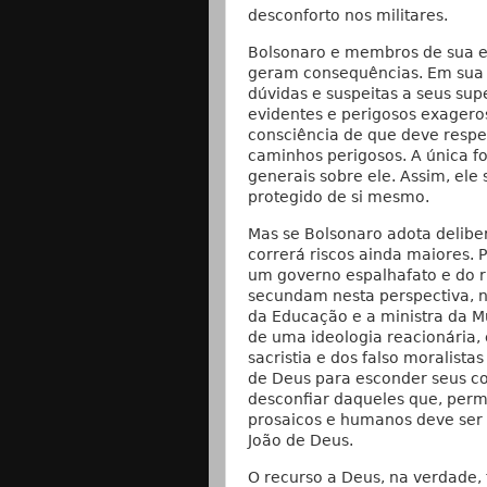
desconforto nos militares.
Bolsonaro e membros de sua e
geram consequências. Em sua c
dúvidas e suspeitas a seus supe
evidentes e perigosos exageros
consciência de que deve respe
caminhos perigosos. A única fo
generais sobre ele. Assim, ele
protegido de si mesmo.
Mas se Bolsonaro adota delib
correrá riscos ainda maiores. 
um governo espalhafato e do ri
secundam nesta perspectiva, n
da Educação e a ministra da M
de uma ideologia reacionária, 
sacristia e dos falso moralist
de Deus para esconder seus c
desconfiar daqueles que, perm
prosaicos e humanos deve ser
João de Deus.
O recurso a Deus, na verdade, 