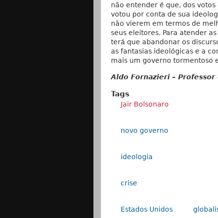
não entender é que, dos votos 
votou por conta de sua ideol
não vierem em termos de melh
seus eleitores. Para atender 
terá que abandonar os discurso
as fantasias ideológicas e a c
mais um governo tormentoso e
Aldo Fornazieri – Professor
Tags
Jair Bolsonaro
novo governo
ideologia
crise
Estados Unidos
global