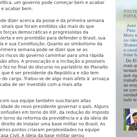
olítica, um governo pode começar bem e acabar
 e acabar bem.
POST
POPU
pode dizer acerca da posse e da primeira semana
Juan 
 sinais que foram emitidos são mais do que
País:
s forças democráticas e progressistas da
Moro e
lerta e em prontidão para defender o Brasil, sua
ou não
ia e sua Constituição. Quanto ao simbolismo da
Shakes
primeira semana pode-se dizer que se as
o cava
triste f
 os riscos do governo caminhar para uma rápida
Do El 
o altos. A provocação e a incitação a possíveis
mais q
 fez no final do discurso no parlatório do Planalto
tentad
 que é ser presidente da República e não tem
que ag
do cargo. Tratou-se de algo mais afeto à arruaça
trabal
caba de ser investido com a mais alta
as emp
se cor
verdad
tudo le.
 com sua equipe também suscitaram altas
dade do novo presidente governar o país. Alguns
 confusões em torno do IOF, da redução do imposto
m torno da reforma da previdência e a da ideia de
ireito de instalar uma base militar no Brasil. As
meiros pontos criaram perplexidades na equipe
a Civil. A ideia da base militar gerou