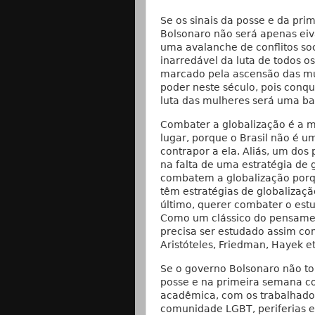
Se os sinais da posse e da pr
Bolsonaro não será apenas eiv
uma avalanche de conflitos soc
inarredável da luta de todos 
marcado pela ascensão das mul
poder neste século, pois conq
luta das mulheres será uma ba
Combater a globalização é a m
lugar, porque o Brasil não é u
contrapor a ela. Aliás, um dos
na falta de uma estratégia de 
combatem a globalização porqu
têm estratégias de globalizaçã
último, querer combater o est
Como um clássico do pensament
precisa ser estudado assim com
Aristóteles, Friedman, Hayek et
Se o governo Bolsonaro não t
posse e na primeira semana 
acadêmica, com os trabalhadore
comunidade LGBT, periferias e