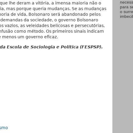
necess
que lhe deram a vitória, a imensa maioria não o
para s
ogia, mas porque queria mudanças. Se as mudanças
o surr
oria de vida, Bolsonaro será abandonado pelos
imbecil
as demandas da sociedade, o governo Bolsonaro
s vazios, as veleidades belicosas e persecutórias,
onfusão como método. Os primeiros sinais indicam
 menos um governo eficaz.
 da Escola de Sociologia e Política (FESPSP).
ismo